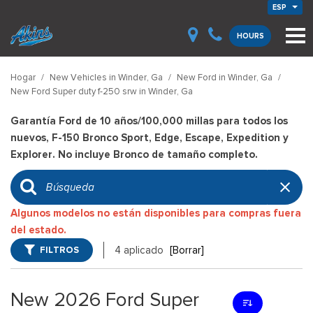
ESP
HOURS
Hogar
/
New Vehicles in Winder, Ga
/
New Ford in Winder, Ga
/
New Ford Super duty f-250 srw in Winder, Ga
Garantía Ford de 10 años/100,000 millas para todos los
nuevos, F-150 Bronco Sport, Edge, Escape, Expedition y
Explorer. No incluye Bronco de tamaño completo.
Algunos modelos no están disponibles para compras fuera
del estado.
FILTROS
4 aplicado
[Borrar]
New 2026 Ford Super