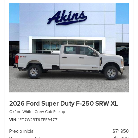
2026 Ford Super Duty F-250 SRW XL
Oxford White,
Crew Cab Pickup
VIN
1FT7W2BT9TEE94771
Precio inicial
$71,950