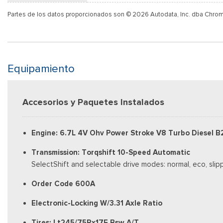
Partes de los datos proporcionados son © 2026 Autodata, Inc. dba Chro
Equipamiento
Accesorios y Paquetes Instalados
Engine: 6.7L 4V Ohv Power Stroke V8 Turbo Diesel B
Transmission: Torqshift 10-Speed Automatic
SelectShift and selectable drive modes: normal, eco, slip
Order Code 600A
Electronic-Locking W/3.31 Axle Ratio
Tires: Lt245/75Rx17E Bsw A/T