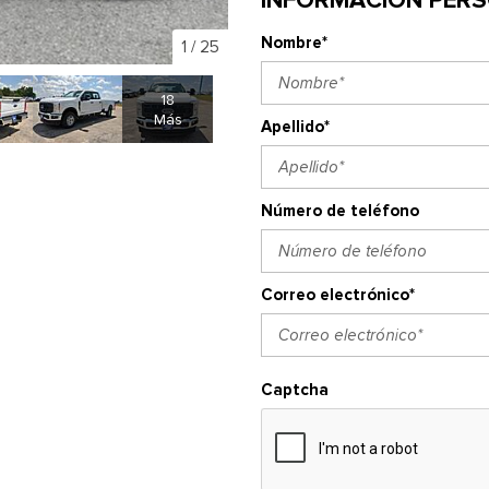
Nombre*
1
/
25
18
Más
Apellido*
Número de teléfono
Correo electrónico*
Captcha