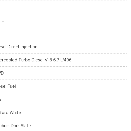
7 L
esel Direct Injection
tercooled Turbo Diesel V-8 6.7 L/406
WD
esel Fuel
6
ford White
dium Dark Slate