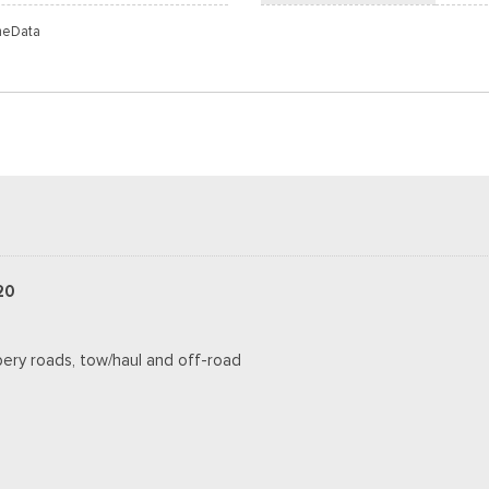
meData
20
pery roads, tow/haul and off-road