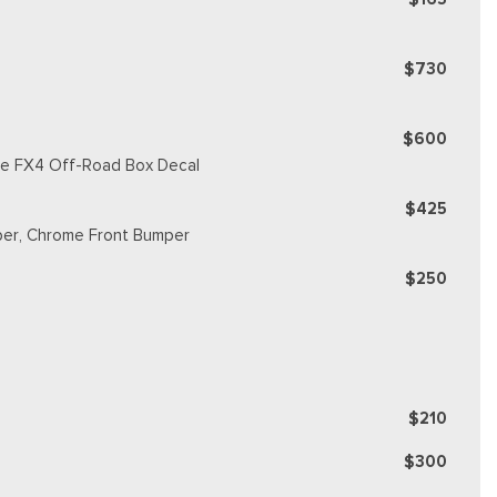
$730
$600
ique FX4 Off-Road Box Decal
$425
per, Chrome Front Bumper
$250
$210
$300