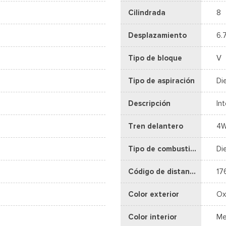
Cilindrada
8
Desplazamiento
6.
Tipo de bloque
V
Tipo de aspiración
Di
Descripción
In
Tren delantero
4
Tipo de combustible
Di
Código de distancia entre ejes
17
Color exterior
Ox
Color interior
Me