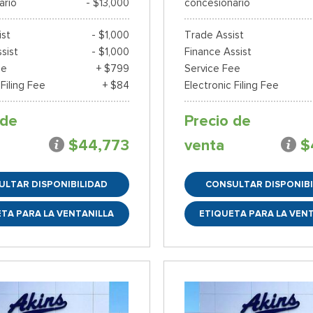
ario
- $13,000
concesionario
ist
- $1,000
Trade Assist
sist
- $1,000
Finance Assist
ee
+ $799
Service Fee
 Filing Fee
+ $84
Electronic Filing Fee
 de
Precio de
$44,773
venta
$
ULTAR DISPONIBILIDAD
CONSULTAR DISPONIBI
TA PARA LA VENTANILLA
ETIQUETA PARA LA VEN