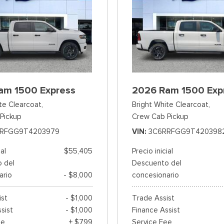
am 1500 Express
2026 Ram 1500 Exp
te Clearcoat,
Bright White Clearcoat,
Pickup
Crew Cab Pickup
RFGG9T4203979
VIN
3C6RRFGG9T420398
ial
$55,405
Precio inicial
 del
Descuento del
ario
- $8,000
concesionario
ist
- $1,000
Trade Assist
sist
- $1,000
Finance Assist
ee
+ $799
Service Fee