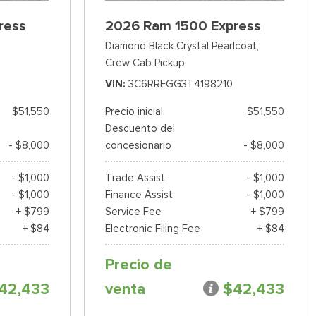
ress
2026 Ram 1500 Express
Diamond Black Crystal Pearlcoat,
Crew Cab Pickup
VIN
3C6RREGG3T4198210
$51,550
Precio inicial
$51,550
Descuento del
- $8,000
concesionario
- $8,000
- $1,000
Trade Assist
- $1,000
- $1,000
Finance Assist
- $1,000
+ $799
Service Fee
+ $799
+ $84
Electronic Filing Fee
+ $84
Precio de
42,433
venta
$42,433