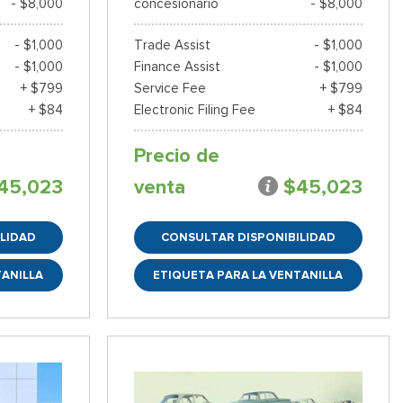
- $8,000
concesionario
- $8,000
- $1,000
Trade Assist
- $1,000
- $1,000
Finance Assist
- $1,000
+ $799
Service Fee
+ $799
+ $84
Electronic Filing Fee
+ $84
Precio de
45,023
venta
$45,023
LIDAD
CONSULTAR DISPONIBILIDAD
TANILLA
ETIQUETA PARA LA VENTANILLA