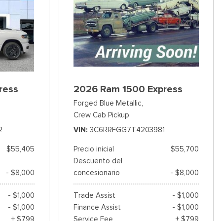
ress
2026 Ram 1500 Express
Forged Blue Metallic,
Crew Cab Pickup
2
VIN
3C6RRFGG7T4203981
$55,405
Precio inicial
$55,700
Descuento del
- $8,000
concesionario
- $8,000
- $1,000
Trade Assist
- $1,000
- $1,000
Finance Assist
- $1,000
+ $799
Service Fee
+ $799