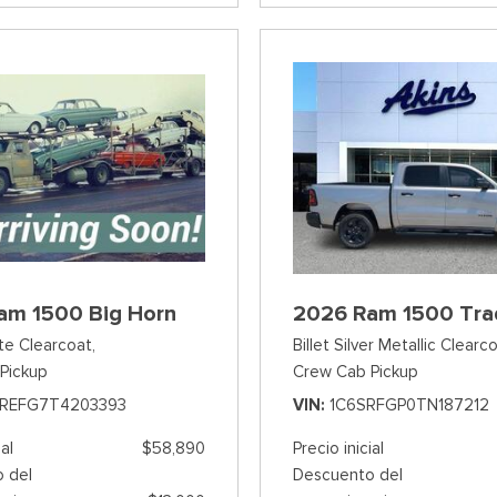
am 1500 Big Horn
2026 Ram 1500 Tr
te Clearcoat,
Billet Silver Metallic Clearco
Pickup
Crew Cab Pickup
REFG7T4203393
VIN
1C6SRFGP0TN187212
ial
$58,890
Precio inicial
 del
Descuento del