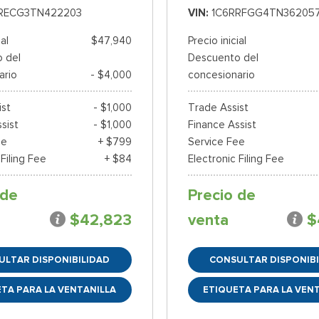
RECG3TN422203
VIN
1C6RRFGG4TN36205
ial
$47,940
Precio inicial
 del
Descuento del
ario
- $4,000
concesionario
ist
- $1,000
Trade Assist
sist
- $1,000
Finance Assist
ee
+ $799
Service Fee
 Filing Fee
+ $84
Electronic Filing Fee
 de
Precio de
$42,823
venta
$
ULTAR DISPONIBILIDAD
CONSULTAR DISPONIBI
TA PARA LA VENTANILLA
ETIQUETA PARA LA VEN