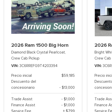
2026 Ram 1500 Big Horn
2026 R
Diamond Black Crystal Pearlcoat,
Bright Whi
Crew Cab Pickup
Crew Cab 
VIN
3C6RREFG9T4203394
VIN
3C6R
Precio inicial
$59,185
Precio inic
Descuento del
Descuento
concesionario
- $13,000
concesion
Trade Assist
- $1,000
Trade Ass
Finance Assist
- $1,000
Finance As
Service Fee
+ $799
Service F