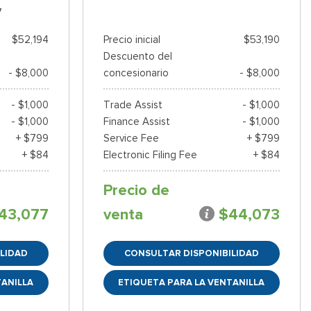
7
$52,194
Precio inicial
$53,190
Descuento del
- $8,000
concesionario
- $8,000
- $1,000
Trade Assist
- $1,000
- $1,000
Finance Assist
- $1,000
+ $799
Service Fee
+ $799
+ $84
Electronic Filing Fee
+ $84
Precio de
43,077
venta
$44,073
LIDAD
CONSULTAR DISPONIBILIDAD
TANILLA
ETIQUETA PARA LA VENTANILLA