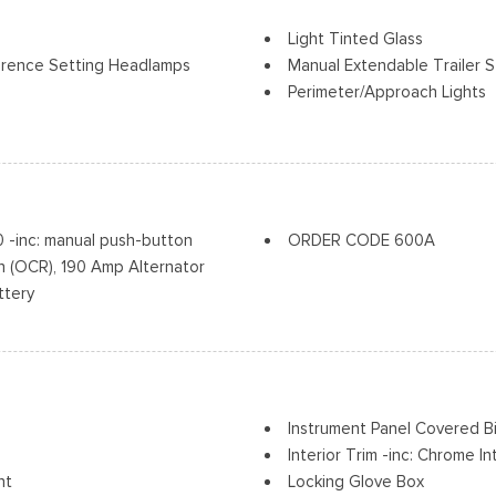
Light Tinted Glass
erence Setting Headlamps
Manual Extendable Trailer S
Perimeter/Approach Lights
Regular Box Style
Tow Hooks
Steel Spare Wheel
Tailgate Rear Cargo Acces
olding and Turn Signal
Cerraduras de la luneta y la
Tires: LT245/75Rx17E BSW A
inc: manual push-button
ORDER CODE 600A
Variable Intermittent Wiper
 (OCR), 190 Amp Alternator
Wheels w/Hub Covers
ttery
Wheels: 17" Argent Painted 
Instrument Panel Covered 
Interior Trim -inc: Chrome I
nt
Locking Glove Box