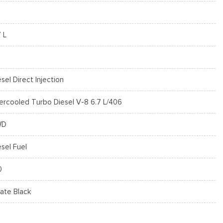
7 L
esel Direct Injection
tercooled Turbo Diesel V-8 6.7 L/406
WD
esel Fuel
0
ate Black