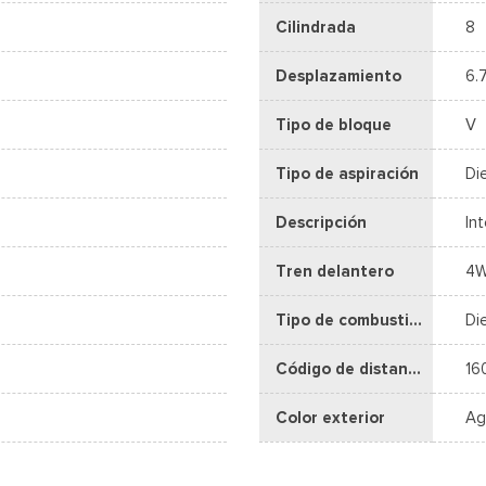
Cilindrada
8
Desplazamiento
6.
Tipo de bloque
V
Tipo de aspiración
Di
Descripción
In
Tren delantero
4
Tipo de combustible
Di
Código de distancia entre ejes
16
Color exterior
Ag