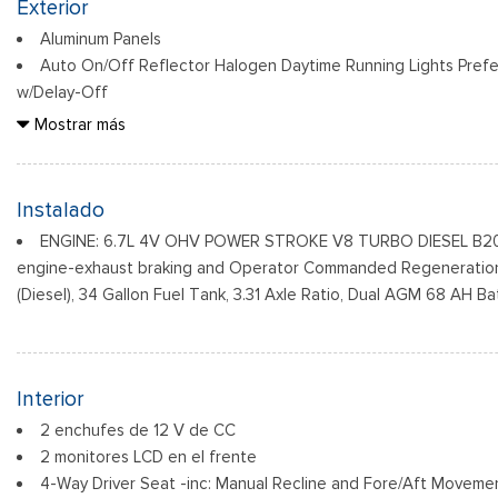
Exterior
Aluminum Panels
Auto On/Off Reflector Halogen Daytime Running Lights Pref
w/Delay-Off
Black Door Handles
Mostrar más
Black Front Bumper w/Black Rub Strip/Fascia Accent and 2 
Black Grille
Black Power Heated Side Mirrors w/Convex Spotter, Manual F
Instalado
Indicator
ENGINE: 6.7L 4V OHV POWER STROKE V8 TURBO DIESEL B20 -
Black Rear Step Bumper
engine-exhaust braking and Operator Commanded Regeneration
Black Side Windows Trim and Black Front Windshield Trim
(Diesel), 34 Gallon Fuel Tank, 3.31 Axle Ratio, Dual AGM 68 AH Ba
Boxside Steps
Cargo Lamp w/High Mount Stop Light
Fixed Rear Window
Full-Size Spare Tire Stored Underbody w/Crankdown
Interior
2 enchufes de 12 V de CC
2 monitores LCD en el frente
4-Way Driver Seat -inc: Manual Recline and Fore/Aft Moveme