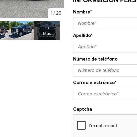
Nombre*
1
/
25
18
Más
Apellido*
Número de teléfono
Correo electrónico*
Captcha