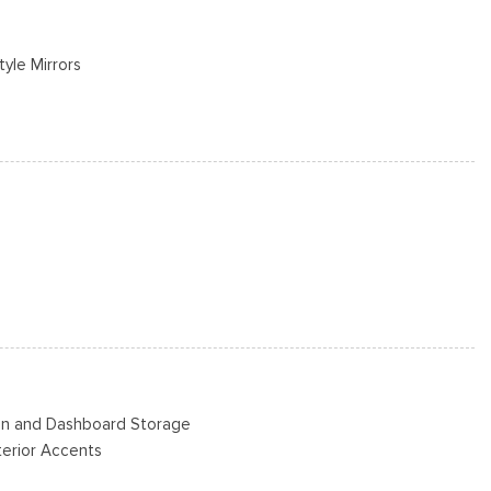
tyle Mirrors
s
 puerta trasera incluidos con cerraduras de puerta eléctricas
/S -inc: Spare may not be the same as road tire
s
Steel -inc: painted hub covers/center ornaments
Bin and Dashboard Storage
nterior Accents