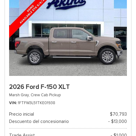
2026 Ford F-150 XLT
Marsh Gray,
Crew Cab Pickup
VIN
1FTFW3L51TKE01938
Precio inicial
$70,793
Descuento del concesionario
- $13,000
Trade Assist
- $1,000