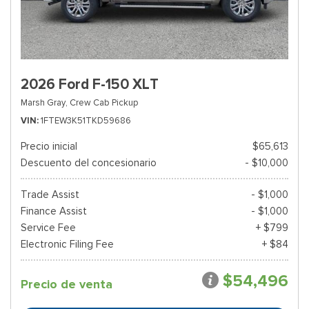
2026 Ford F-150 XLT
Marsh Gray,
Crew Cab Pickup
VIN
1FTEW3K51TKD59686
Precio inicial
$65,613
Descuento del concesionario
- $10,000
Trade Assist
- $1,000
Finance Assist
- $1,000
Service Fee
+ $799
Electronic Filing Fee
+ $84
$54,496
Precio de venta