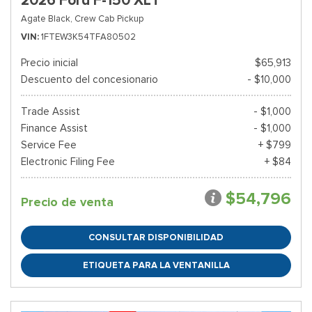
2026 Ford F-150 XLT
Agate Black,
Crew Cab Pickup
VIN
1FTEW3K54TFA80502
Precio inicial
$65,913
Descuento del concesionario
- $10,000
Trade Assist
- $1,000
Finance Assist
- $1,000
Service Fee
+ $799
Electronic Filing Fee
+ $84
$54,796
Precio de venta
CONSULTAR DISPONIBILIDAD
ETIQUETA PARA LA VENTANILLA