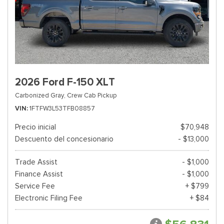
2026 Ford F-150 XLT
Carbonized Gray,
Crew Cab Pickup
VIN
1FTFW3L53TFB08857
Precio inicial
$70,948
Descuento del concesionario
- $13,000
Trade Assist
- $1,000
Finance Assist
- $1,000
Service Fee
+ $799
Electronic Filing Fee
+ $84