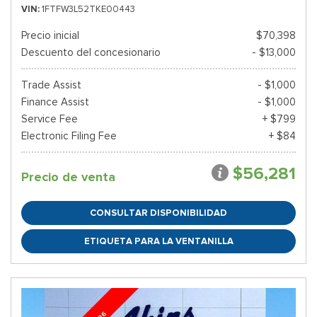
VIN
1FTFW3L52TKE00443
Precio inicial
$70,398
Descuento del concesionario
- $13,000
Trade Assist
- $1,000
Finance Assist
- $1,000
Service Fee
+ $799
Electronic Filing Fee
+ $84
$56,281
Precio de venta
CONSULTAR DISPONIBILIDAD
ETIQUETA PARA LA VENTANILLA