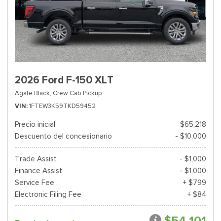
2026 Ford F-150 XLT
Agate Black,
Crew Cab Pickup
VIN
1FTEW3K59TKD59452
Precio inicial
$65,218
Descuento del concesionario
- $10,000
Trade Assist
- $1,000
Finance Assist
- $1,000
Service Fee
+ $799
Electronic Filing Fee
+ $84
$54,101