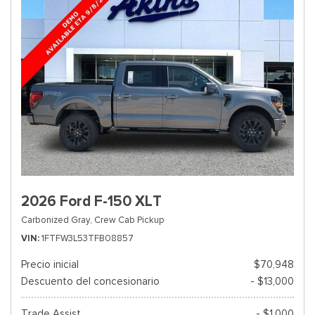
2026 Ford F-150 XLT
Carbonized Gray,
Crew Cab Pickup
VIN
1FTFW3L53TFB08857
Precio inicial
$70,948
Descuento del concesionario
- $13,000
Trade Assist
- $1,000