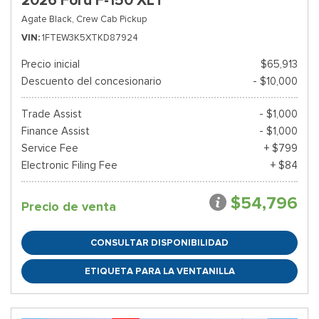
2026 Ford F-150 XLT
Agate Black,
Crew Cab Pickup
VIN
1FTEW3K5XTKD87924
Precio inicial
$65,913
Descuento del concesionario
- $10,000
Trade Assist
- $1,000
Finance Assist
- $1,000
Service Fee
+ $799
Electronic Filing Fee
+ $84
$54,796
Precio de venta
CONSULTAR DISPONIBILIDAD
ETIQUETA PARA LA VENTANILLA