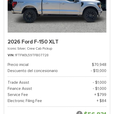
2026 Ford F-150 XLT
Iconic Silver,
Crew Cab Pickup
VIN
1FTFW3L59TFB07728
Precio inicial
$70,948
Descuento del concesionario
- $13,000
Trade Assist
- $1,000
Finance Assist
- $1,000
Service Fee
+ $799
Electronic Filing Fee
+ $84