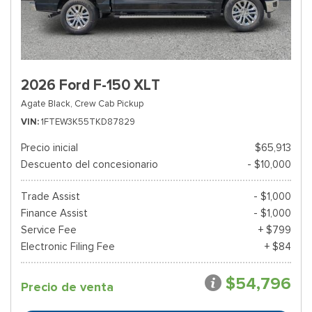
2026 Ford F-150 XLT
Agate Black,
Crew Cab Pickup
VIN
1FTEW3K55TKD87829
Precio inicial
$65,913
Descuento del concesionario
- $10,000
Trade Assist
- $1,000
Finance Assist
- $1,000
Service Fee
+ $799
Electronic Filing Fee
+ $84
$54,796
Precio de venta