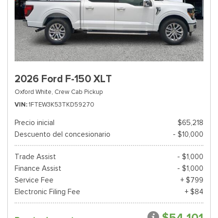
2026 Ford F-150 XLT
Oxford White,
Crew Cab Pickup
VIN
1FTEW3K53TKD59270
Precio inicial
$65,218
Descuento del concesionario
- $10,000
Trade Assist
- $1,000
Finance Assist
- $1,000
Service Fee
+ $799
Electronic Filing Fee
+ $84
$54,101