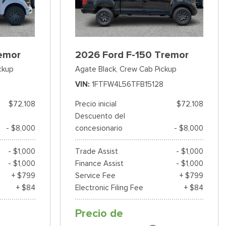
emor
2026 Ford F-150 Tremor
ckup
Agate Black,
Crew Cab Pickup
VIN
1FTFW4L56TFB15128
$72,108
Precio inicial
$72,108
Descuento del
- $8,000
concesionario
- $8,000
- $1,000
Trade Assist
- $1,000
- $1,000
Finance Assist
- $1,000
+ $799
Service Fee
+ $799
+ $84
Electronic Filing Fee
+ $84
Precio de