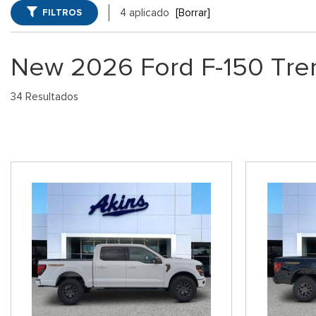
Winder, GA
FILTROS
4 aplicado
[Borrar]
Vans
Jeep
SUVs Ford 
[75]
[7]
GA
New 2026 Ford F-150 Tre
Híbridos & Eléctricos
Ram
Vehículos 
[133]
[14]
34 Resultados
Shopping Tools