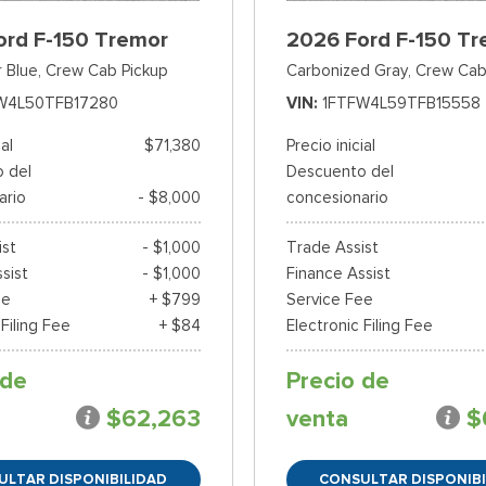
ord F-150 Tremor
2026 Ford F-150 Tr
 Blue,
Crew Cab Pickup
Carbonized Gray,
Crew Cab
W4L50TFB17280
VIN
1FTFW4L59TFB15558
ial
$71,380
Precio inicial
 del
Descuento del
ario
- $8,000
concesionario
ist
- $1,000
Trade Assist
sist
- $1,000
Finance Assist
ee
+ $799
Service Fee
 Filing Fee
+ $84
Electronic Filing Fee
 de
Precio de
$62,263
venta
$
ULTAR DISPONIBILIDAD
CONSULTAR DISPONIBI