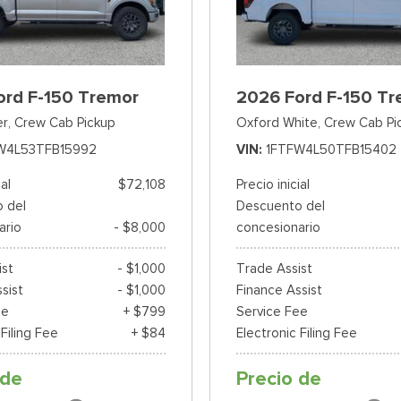
ord F-150 Tremor
2026 Ford F-150 Tr
er,
Crew Cab Pickup
Oxford White,
Crew Cab Pi
W4L53TFB15992
VIN
1FTFW4L50TFB15402
ial
$72,108
Precio inicial
 del
Descuento del
ario
- $8,000
concesionario
ist
- $1,000
Trade Assist
sist
- $1,000
Finance Assist
ee
+ $799
Service Fee
 Filing Fee
+ $84
Electronic Filing Fee
 de
Precio de