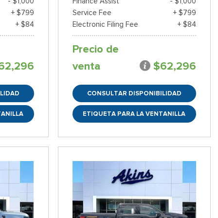
- $1,000
Finance Assist
- $1,000
+ $799
Service Fee
+ $799
+ $84
Electronic Filing Fee
+ $84
Precio de
62,296
venta
$62,296
LIDAD
CONSULTAR DISPONIBILIDAD
TANILLA
ETIQUETA PARA LA VENTANILLA