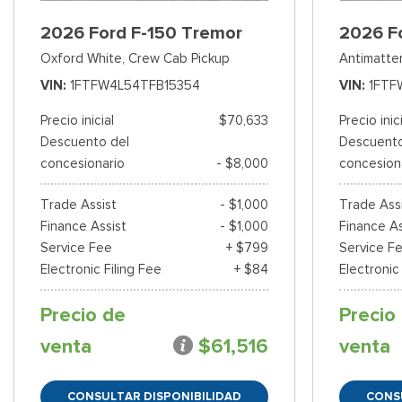
2026 Ford F-150 Tremor
2026 F
Oxford White,
Crew Cab Pickup
Antimatter
VIN
1FTFW4L54TFB15354
VIN
1FTF
Precio inicial
$70,633
Precio inic
Descuento del
Descuento
concesionario
- $8,000
concesion
Trade Assist
- $1,000
Trade Ass
Finance Assist
- $1,000
Finance As
Service Fee
+ $799
Service F
Electronic Filing Fee
+ $84
Electronic
Precio de
Precio
venta
$61,516
venta
CONSULTAR DISPONIBILIDAD
CONS