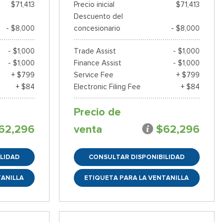
$71,413
Precio inicial
$71,413
Descuento del
- $8,000
concesionario
- $8,000
- $1,000
Trade Assist
- $1,000
- $1,000
Finance Assist
- $1,000
+ $799
Service Fee
+ $799
+ $84
Electronic Filing Fee
+ $84
Precio de
62,296
venta
$62,296
LIDAD
CONSULTAR DISPONIBILIDAD
TANILLA
ETIQUETA PARA LA VENTANILLA