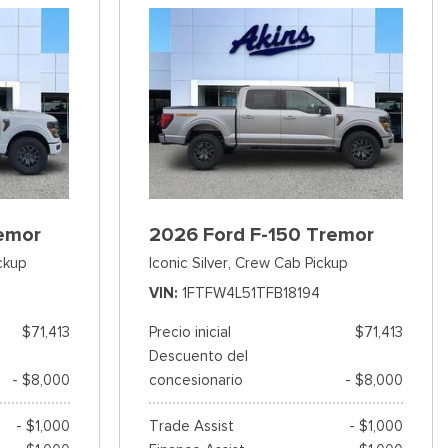
emor
2026 Ford F-150 Tremor
ckup
Iconic Silver,
Crew Cab Pickup
VIN
1FTFW4L51TFB18194
$71,413
Precio inicial
$71,413
Descuento del
- $8,000
concesionario
- $8,000
- $1,000
Trade Assist
- $1,000