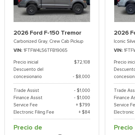
2026 Ford F-150 Tremor
2026 F
Carbonized Gray,
Crew Cab Pickup
Iconic Silv
VIN
1FTFW4L56TFB19065
VIN
1FTF
Precio inicial
$72,108
Precio inic
Descuento del
Descuento
concesionario
- $8,000
concesion
Trade Assist
- $1,000
Trade Ass
Finance Assist
- $1,000
Finance As
Service Fee
+ $799
Service F
Electronic Filing Fee
+ $84
Electronic
Precio de
Precio