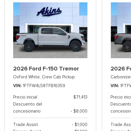
2026 Ford F-150 Tremor
2026 F
Oxford White,
Crew Cab Pickup
Carbonize
VIN
1FTFW4L58TFB16359
VIN
1FTF
Precio inicial
$71,413
Precio inic
Descuento del
Descuento
concesionario
- $8,000
concesion
Trade Assist
- $1,000
Trade Ass