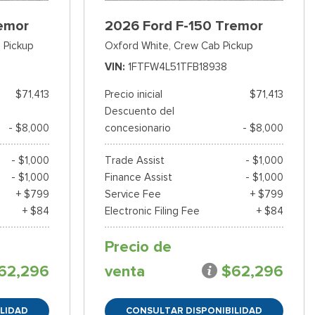
emor
2026 Ford F-150 Tremor
 Pickup
Oxford White,
Crew Cab Pickup
VIN
1FTFW4L51TFB18938
$71,413
Precio inicial
$71,413
Descuento del
- $8,000
concesionario
- $8,000
- $1,000
Trade Assist
- $1,000
- $1,000
Finance Assist
- $1,000
+ $799
Service Fee
+ $799
+ $84
Electronic Filing Fee
+ $84
Precio de
62,296
venta
$62,296
LIDAD
CONSULTAR DISPONIBILIDAD