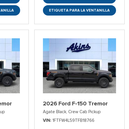
TANILLA
ETIQUETA PARA LA VENTANILLA
emor
2026 Ford F-150 Tremor
kup
Agate Black,
Crew Cab Pickup
VIN
1FTFW4L59TFB18766