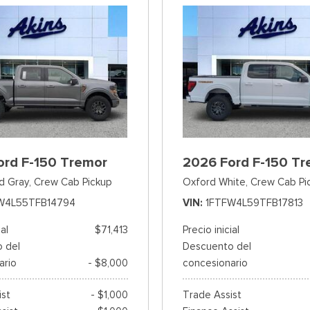
ord F-150 Tremor
2026 Ford F-150 Tr
d Gray,
Crew Cab Pickup
Oxford White,
Crew Cab Pi
W4L55TFB14794
VIN
1FTFW4L59TFB17813
ial
$71,413
Precio inicial
 del
Descuento del
ario
- $8,000
concesionario
ist
- $1,000
Trade Assist