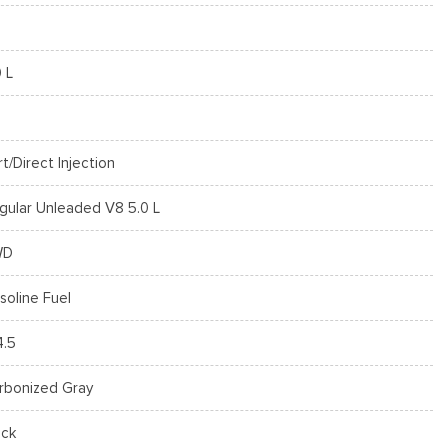
0 L
rt/Direct Injection
gular Unleaded V8 5.0 L
WD
soline Fuel
4.5
rbonized Gray
ack