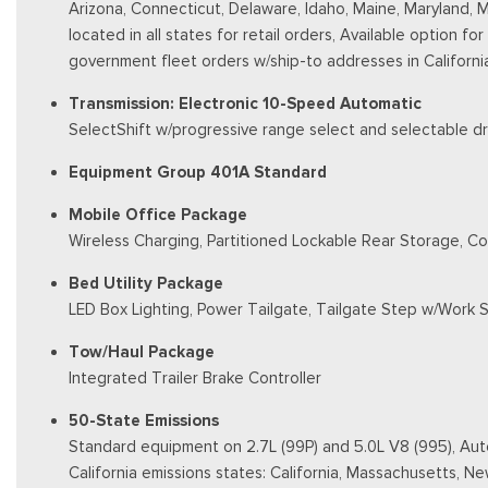
Arizona, Connecticut, Delaware, Idaho, Maine, Maryland, 
located in all states for retail orders, Available option fo
government fleet orders w/ship-to addresses in Californi
Transmission: Electronic 10-Speed Automatic
SelectShift w/progressive range select and selectable dr
Equipment Group 401A Standard
Mobile Office Package
Wireless Charging, Partitioned Lockable Rear Storage, C
Bed Utility Package
LED Box Lighting, Power Tailgate, Tailgate Step w/Work 
Tow/Haul Package
Integrated Trailer Brake Controller
50-State Emissions
Standard equipment on 2.7L (99P) and 5.0L V8 (995), Auto
California emissions states: California, Massachusetts, 