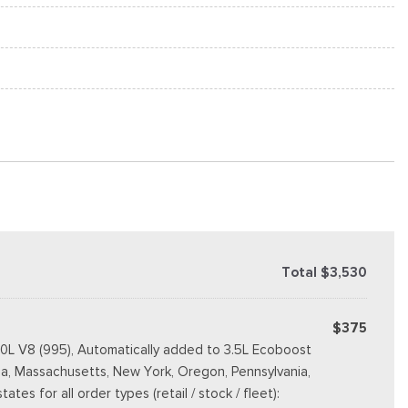
Total $3,530
$375
.0L V8 (995), Automatically added to 3.5L Ecoboost
rnia, Massachusetts, New York, Oregon, Pennsylvania,
s for all order types (retail / stock / fleet):