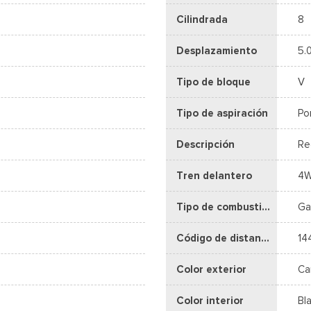
Cilindrada
8
Desplazamiento
5.
Tipo de bloque
V
Tipo de aspiración
Po
Descripción
Re
Tren delantero
4
Tipo de combustible
Ga
Código de distancia entre ejes
14
Color exterior
Ca
Color interior
Bl