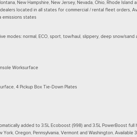
Montana, New Hampshire, New Jersey, Nevada, Ohio, Rhode Island an
r dealers located in all states for commercial / rental fleet orders, A
a emissions states
ive modes: normal, ECO, sport, tow/haul, slippery, deep snow/sand
onsole Worksurface
Surface, 4 Pickup Box Tie-Down Plates
matically added to 3.5L Ecoboost (998) and 3.5L PowerBoost full h
New York, Oregon, Pennsylvania, Vermont and Washington, Available 