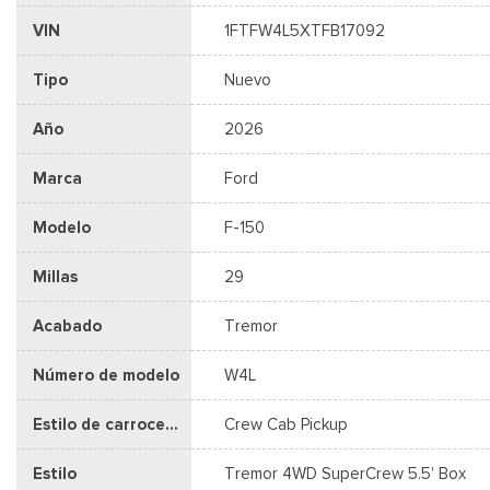
VIN
1FTFW4L5XTFB17092
Tipo
Nuevo
Año
2026
Marca
Ford
Modelo
F-150
Millas
29
Acabado
Tremor
Número de modelo
W4L
Estilo de carrocería
Crew Cab Pickup
Estilo
Tremor 4WD SuperCrew 5.5' Box