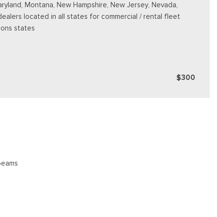
e, Maryland, Montana, New Hampshire, New Jersey, Nevada,
dealers located in all states for commercial / rental fleet
ions states
$300
beams
oster