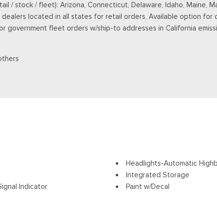
retail / stock / fleet): Arizona, Connecticut, Delaware, Idaho, Main
ealers located in all states for retail orders, Available option for 
 for government fleet orders w/ship-to addresses in California emiss
others
Headlights-Automatic High
Integrated Storage
ignal Indicator
Paint w/Decal
Perimeter/Approach Lights
Power Rear Window w/Defr