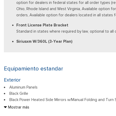
option for dealers in federal states for all order types (
Ohio, Rhode Island and West Virginia, Available option for d
orders, Available option for dealers located in all states
Front License Plate Bracket
Standard in states where required by law, optional to all 
Siriusxm W/360L (3-Year Plan)
Equipamiento estandar
Exterior
Aluminum Panels
Black Grille
Black Power Heated Side Mirrors w/Manual Folding and Turn S
Black Side Windows Trim
Mostrar más
Body-Colored Door Handles