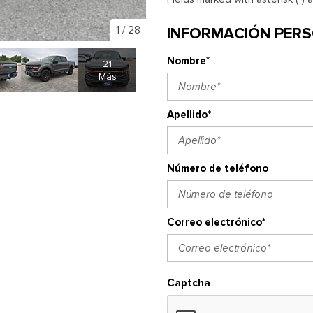
1
/
28
INFORMACIÓN PER
Nombre*
21
Más
Apellido*
Número de teléfono
Correo electrónico*
Captcha