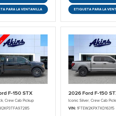
TA PARA LA VENTANILLA
ETIQUETA PARA LA VEN
ord F-150 STX
2026 Ford F-150 S
ck,
Crew Cab Pickup
Iconic Silver,
Crew Cab Pick
W2KP3TFA97285
VIN
1FTEW2KPXTKD16315