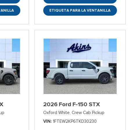
TANILLA
ETIQUETA PARA LA VENTANILLA
TX
2026 Ford F-150 STX
up
Oxford White,
Crew Cab Pickup
VIN
1FTEW2KP6TKD30230