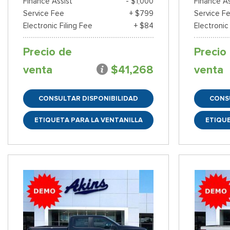
Finance Assist
- $1,000
Finance As
Service Fee
+ $799
Service F
Electronic Filing Fee
+ $84
Electronic
Precio de
Precio
venta
$41,268
venta
CONSULTAR DISPONIBILIDAD
CONS
ETIQUETA PARA LA VENTANILLA
ETIQUE