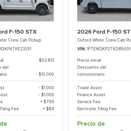
ord F-150 STX
2026 Ford F-150 S
ite,
Crew Cab Pickup
Oxford White,
Crew Cab Pi
W2KP6TKE23331
VIN
1FTEW2KP2TKD85001
ial
$52,813
Precio inicial
 del
Descuento del
ario
- $10,000
concesionario
ist
- $1,000
Trade Assist
sist
- $1,000
Finance Assist
ee
+ $799
Service Fee
 Filing Fee
+ $84
Electronic Filing Fee
 de
Precio de