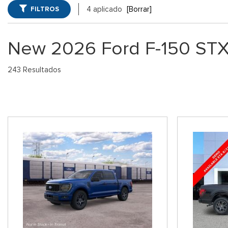
Winder, GA
FILTROS
4 aplicado
[Borrar]
Vans
Jeep
SUVs Ford 
[75]
[7]
GA
New 2026 Ford F-150 STX
Híbridos & Eléctricos
Ram
Vehículos 
[133]
[14]
243 Resultados
Shopping Tools