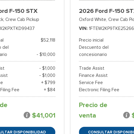
ord F-150 STX
2026 Ford F-150 S
ck,
Crew Cab Pickup
Oxford White,
Crew Cab Pi
W2KPXTKD99437
VIN
1FTEW2KP9TKE25266
ial
$52,118
Precio inicial
 del
Descuento del
ario
- $10,000
concesionario
ist
- $1,000
Trade Assist
sist
- $1,000
Finance Assist
ee
+ $799
Service Fee
 Filing Fee
+ $84
Electronic Filing Fee
 de
Precio de
$41,001
venta
ULTAR DISPONIBILIDAD
CONSULTAR DISPONIBI