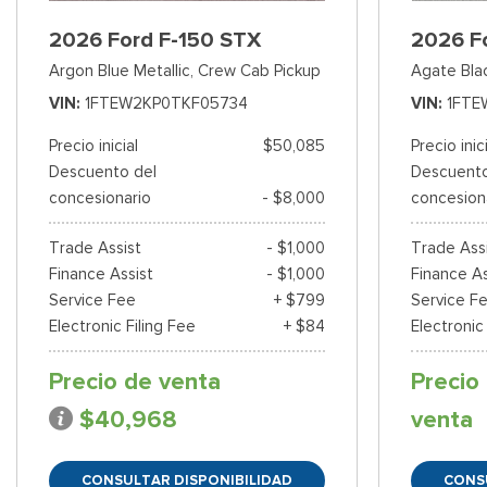
2026 Ford F-150 STX
2026 F
Argon Blue Metallic,
Crew Cab Pickup
Agate Bla
VIN
1FTEW2KP0TKF05734
VIN
1FTE
Precio inicial
$50,085
Precio inic
Descuento del
Descuento
concesionario
- $8,000
concesion
Trade Assist
- $1,000
Trade Ass
Finance Assist
- $1,000
Finance As
Service Fee
+ $799
Service F
Electronic Filing Fee
+ $84
Electronic
Precio de venta
Precio
$40,968
venta
CONSULTAR DISPONIBILIDAD
CONS