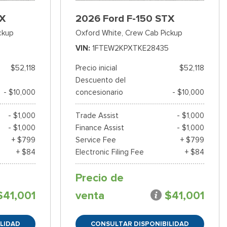
TX
2026 Ford F-150 STX
ckup
Oxford White,
Crew Cab Pickup
VIN
1FTEW2KPXTKE28435
$52,118
Precio inicial
$52,118
Descuento del
- $10,000
concesionario
- $10,000
- $1,000
Trade Assist
- $1,000
- $1,000
Finance Assist
- $1,000
+ $799
Service Fee
+ $799
+ $84
Electronic Filing Fee
+ $84
Precio de
$41,001
venta
$41,001
LIDAD
CONSULTAR DISPONIBILIDAD