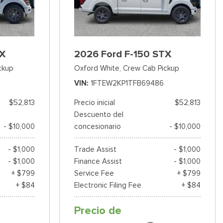
TX
2026 Ford F-150 STX
ckup
Oxford White,
Crew Cab Pickup
VIN
1FTEW2KP1TFB69486
$52,813
Precio inicial
$52,813
Descuento del
- $10,000
concesionario
- $10,000
- $1,000
Trade Assist
- $1,000
- $1,000
Finance Assist
- $1,000
+ $799
Service Fee
+ $799
+ $84
Electronic Filing Fee
+ $84
Precio de