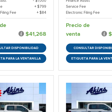
sist
- $1,000
Finance Assist
ee
+ $799
Service Fee
 Filing Fee
+ $84
Electronic Filing Fee
 de
Precio de
$41,268
venta
$
ULTAR DISPONIBILIDAD
CONSULTAR DISPONIBI
TA PARA LA VENTANILLA
ETIQUETA PARA LA VEN