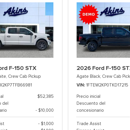
ord F-150 STX
2026 Ford F-150 S
ite,
Crew Cab Pickup
Agate Black,
Crew Cab Pic
W2KP7TFB66981
VIN
1FTEW2KP0TKD17215
ial
$52,385
Precio inicial
 del
Descuento del
ario
- $10,000
concesionario
ist
- $1,000
Trade Assist