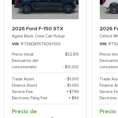
2026 Ford F-150 STX
2026 F
Agate Black,
Crew Cab Pickup
Oxford Wh
VIN
1FTEW2KP0TKD97003
VIN
1FTE
Precio inicial
$52,813
Precio inic
Descuento del
Descuento
concesionario
- $10,000
concesion
Trade Assist
- $1,000
Trade Ass
Finance Assist
- $1,000
Finance As
Service Fee
+ $799
Service F
Electronic Filing Fee
+ $84
Electronic
Precio de
Precio