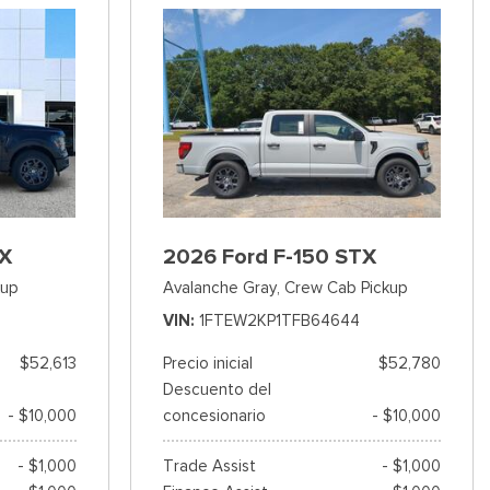
TX
2026 Ford F-150 STX
kup
Avalanche Gray,
Crew Cab Pickup
VIN
1FTEW2KP1TFB64644
$52,613
Precio inicial
$52,780
Descuento del
- $10,000
concesionario
- $10,000
- $1,000
Trade Assist
- $1,000