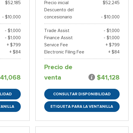
$52,185
Precio inicial
$52,245
Descuento del
- $10,000
concesionario
- $10,000
- $1,000
Trade Assist
- $1,000
- $1,000
Finance Assist
- $1,000
+ $799
Service Fee
+ $799
+ $84
Electronic Filing Fee
+ $84
Precio de
41,068
venta
$41,128
LIDAD
CONSULTAR DISPONIBILIDAD
TANILLA
ETIQUETA PARA LA VENTANILLA