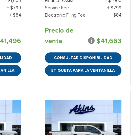
- $1,000
Finance Assist
- $1,000
+ $799
Service Fee
+ $799
+ $84
Electronic Filing Fee
+ $84
Precio de
41,496
venta
$41,663
LIDAD
CONSULTAR DISPONIBILIDAD
TANILLA
ETIQUETA PARA LA VENTANILLA