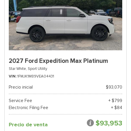
2027 Ford Expedition Max Platinum
Star White,
Sport Utility
VIN
1FMJK1M89VEA04431
Precio inicial
$93,070
Service Fee
+ $799
Electronic Filing Fee
+ $84
$93,953
Precio de venta