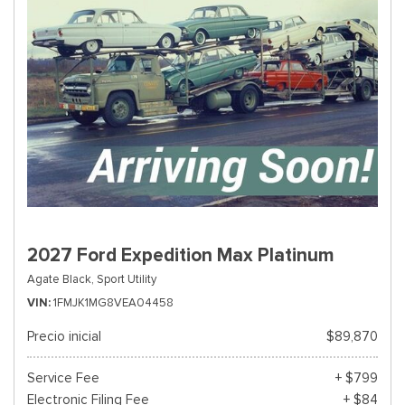
2027 Ford Expedition Max Platinum
Agate Black,
Sport Utility
VIN
1FMJK1MG8VEA04458
Precio inicial
$89,870
Service Fee
+ $799
Electronic Filing Fee
+ $84