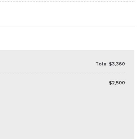
Total $3,360
$2,500