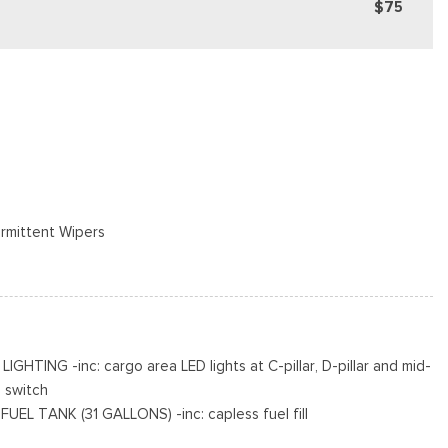
$75
ermittent Wipers
e Door
o Access
 puerta trasera incluidos con cerraduras de puerta eléctricas
R AS BSW
ING -inc: cargo area LED lights at C-pillar, D-pillar and mid-
 switch
Black Hubcap
L TANK (31 GALLONS) -inc: capless fuel fill