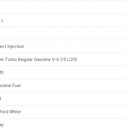
 L
rect Injection
in Turbo Regular Gasoline V-6 3.5 L/213
WD
soline Fuel
8
ford White
ay