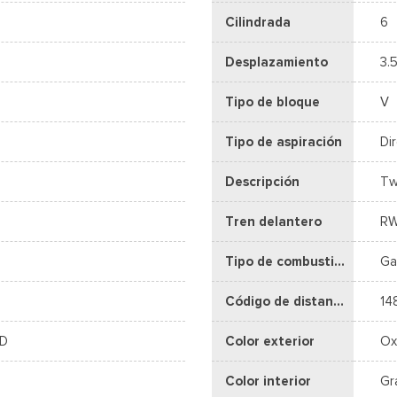
Cilindrada
6
Desplazamiento
3.5
Tipo de bloque
V
Tipo de aspiración
Di
Descripción
Tw
Tren delantero
R
Tipo de combustible
Ga
Código de distancia entre ejes
14
WD
Color exterior
Ox
Color interior
Gr