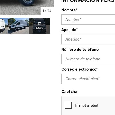
Nombre*
1
/
24
17
Más
Apellido*
Número de teléfono
Correo electrónico*
Captcha