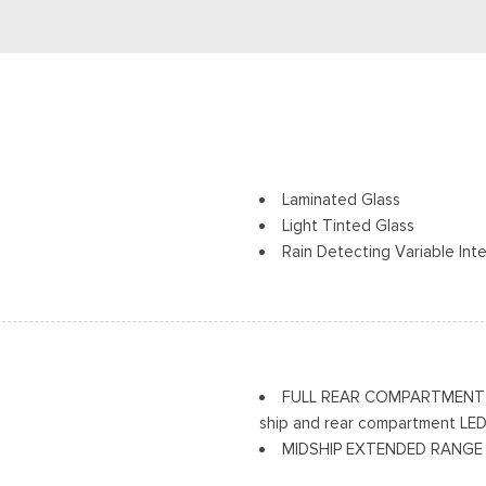
Laminated Glass
Light Tinted Glass
Rain Detecting Variable Int
Sliding Rear Passenger Sid
ng
Split Swing-Out Rear Carg
Cerraduras de la luneta y la
Tire Mobility Kit
n Auto High-Beam Headlamps
Tires: 235/65R16C 121/119 
FULL REAR COMPARTMENT LIGHT
Wheels w/Hub Covers
ship and rear compartment LED
Wheels: 16" Silver Steel w/
MIDSHIP EXTENDED RANGE FUE
ORDER CODE 101A