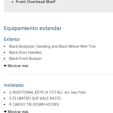
Front Overhead Shelf
Equipamiento estandar
Exterior
Black Bodyside Cladding and Black Wheel Well Trim
Black Door Handles
Black Front Bumper
Black Grille
Mostrar más
Black Power Side Mirrors w/Convex Spotter and Manual Foldi
Black Rear Bumper w/1 Tow Hook
Black Side Windows Trim and Black Front Windshield Trim
Instalado
Ford Co-Pilot360 - Autolamp Auto On/Off Reflector Haloge
2 ADDITIONAL KEYS (4 TOTAL) -inc: key fobs
w/Delay-Off
3.73 LIMITED-SLIP AXLE RATIO
Front License Plate Bracket
6 CARGO TIE-DOWN HOOKS
Paneles de acero totalmente galvanizados
ENGINE: 3.5L ECOBOOST V6 -inc: 3.73 Axle Ratio
Mostrar más
Headlights-Automatic Highbeams