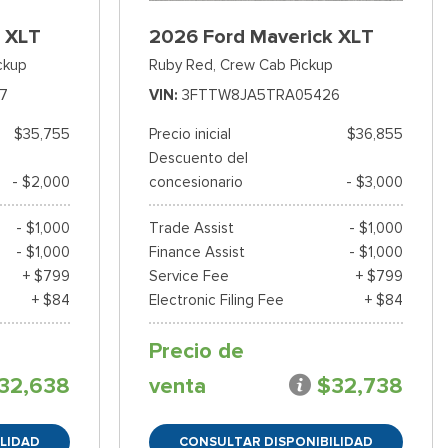
 XLT
2026 Ford Maverick XLT
ckup
Ruby Red,
Crew Cab Pickup
7
VIN
3FTTW8JA5TRA05426
$35,755
Precio inicial
$36,855
Descuento del
- $2,000
concesionario
- $3,000
- $1,000
Trade Assist
- $1,000
- $1,000
Finance Assist
- $1,000
+ $799
Service Fee
+ $799
+ $84
Electronic Filing Fee
+ $84
Precio de
32,638
venta
$32,738
LIDAD
CONSULTAR DISPONIBILIDAD