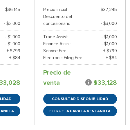
$36,145
Precio inicial
$37,245
Descuento del
- $2,000
concesionario
- $3,000
- $1,000
Trade Assist
- $1,000
- $1,000
Finance Assist
- $1,000
+ $799
Service Fee
+ $799
+ $84
Electronic Filing Fee
+ $84
Precio de
33,028
venta
$33,128
LIDAD
CONSULTAR DISPONIBILIDAD
TANILLA
ETIQUETA PARA LA VENTANILLA