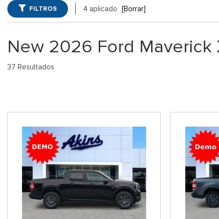
Winder, GA
FILTROS
4 aplicado
[Borrar]
Vans
Jeep
SUVs Ford 
[73]
[7]
GA
New 2026 Ford Maverick 
Híbridos & Eléctricos
Ram
Vehículos 
[95]
[14]
37 Resultados
Shopping Tools