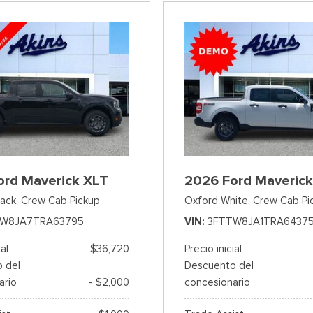
ord Maverick XLT
2026 Ford Maverick
ack,
Crew Cab Pickup
Oxford White,
Crew Cab Pi
TW8JA7TRA63795
VIN
3FTTW8JA1TRA6437
ial
$36,720
Precio inicial
 del
Descuento del
ario
- $2,000
concesionario