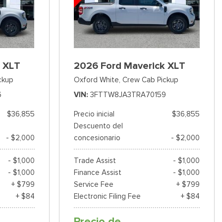
 XLT
2026 Ford Maverick XLT
ckup
Oxford White,
Crew Cab Pickup
6
VIN
3FTTW8JA3TRA70159
$36,855
Precio inicial
$36,855
Descuento del
- $2,000
concesionario
- $2,000
- $1,000
Trade Assist
- $1,000
- $1,000
Finance Assist
- $1,000
+ $799
Service Fee
+ $799
+ $84
Electronic Filing Fee
+ $84
Precio de