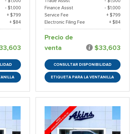
- $1,000
Trade Assist
- $1,000
- $1,000
Finance Assist
- $1,000
+ $799
Service Fee
+ $799
+ $84
Electronic Filing Fee
+ $84
Precio de
33,603
venta
$33,603
LIDAD
CONSULTAR DISPONIBILIDAD
TANILLA
ETIQUETA PARA LA VENTANILLA