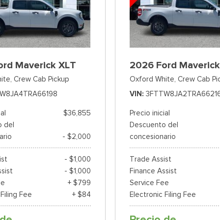
ord Maverick XLT
2026 Ford Maverick
ite,
Crew Cab Pickup
Oxford White,
Crew Cab Pi
W8JA4TRA66198
VIN
3FTTW8JA2TRA6621
ial
$36,855
Precio inicial
 del
Descuento del
ario
- $2,000
concesionario
ist
- $1,000
Trade Assist
sist
- $1,000
Finance Assist
ee
+ $799
Service Fee
 Filing Fee
+ $84
Electronic Filing Fee
 de
Precio de