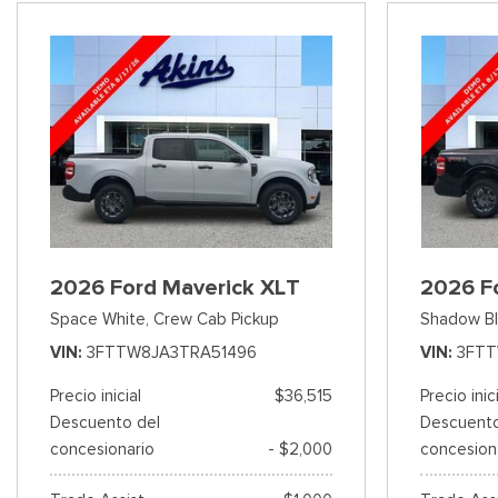
2026 Ford Maverick XLT
2026 F
Space White,
Crew Cab Pickup
Shadow Bl
VIN
3FTTW8JA3TRA51496
VIN
3FT
Precio inicial
$36,515
Precio inic
Descuento del
Descuento
concesionario
- $2,000
concesion