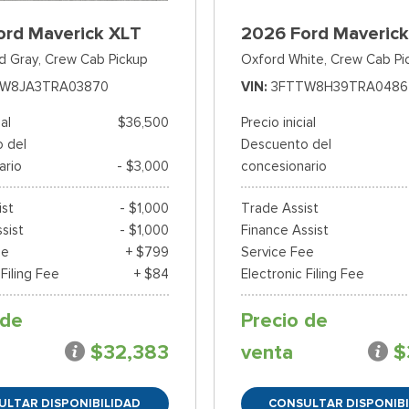
ord Maverick XLT
2026 Ford Maverick
d Gray,
Crew Cab Pickup
Oxford White,
Crew Cab Pi
W8JA3TRA03870
VIN
3FTTW8H39TRA0486
ial
$36,500
Precio inicial
 del
Descuento del
ario
- $3,000
concesionario
ist
- $1,000
Trade Assist
sist
- $1,000
Finance Assist
ee
+ $799
Service Fee
 Filing Fee
+ $84
Electronic Filing Fee
 de
Precio de
$32,383
venta
$
ULTAR DISPONIBILIDAD
CONSULTAR DISPONIBI