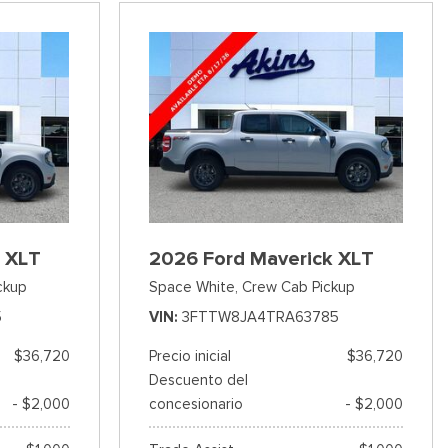
 XLT
2026 Ford Maverick XLT
ckup
Space White,
Crew Cab Pickup
5
VIN
3FTTW8JA4TRA63785
$36,720
Precio inicial
$36,720
Descuento del
- $2,000
concesionario
- $2,000