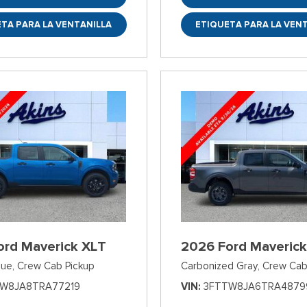
TA PARA LA VENTANILLA
ETIQUETA PARA LA VEN
ord Maverick XLT
2026 Ford Maverick
lue,
Crew Cab Pickup
Carbonized Gray,
Crew Cab
W8JA8TRA77219
VIN
3FTTW8JA6TRA4879