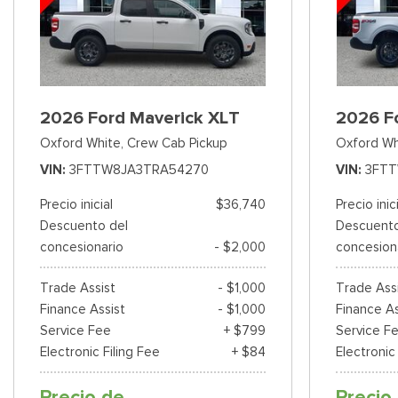
2026 Ford Maverick XLT
2026 F
Oxford White,
Crew Cab Pickup
Oxford Wh
VIN
3FTTW8JA3TRA54270
VIN
3FTT
Precio inicial
$36,740
Precio inic
Descuento del
Descuento
concesionario
- $2,000
concesion
Trade Assist
- $1,000
Trade Ass
Finance Assist
- $1,000
Finance As
Service Fee
+ $799
Service F
Electronic Filing Fee
+ $84
Electronic
Precio de
Precio