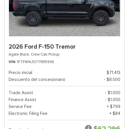
2026 Ford F-150 Tremor
Agate Black,
Crew Cab Pickup
VIN
1FTFW4L50TFB15996
Precio inicial
$71,413
Descuento del concesionario
- $8,000
Trade Assist
- $1,000
Finance Assist
- $1,000
Service Fee
+ $799
Electronic Filing Fee
+ $84
$62,296