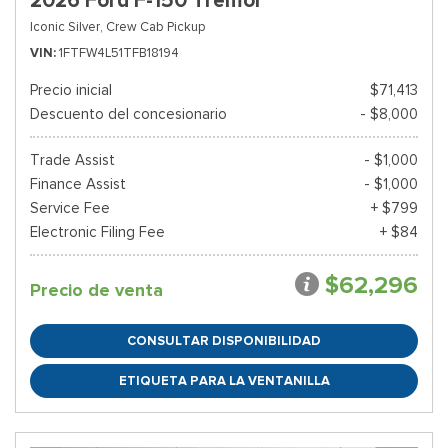
2026 Ford F-150 Tremor
Iconic Silver,
Crew Cab Pickup
VIN
1FTFW4L51TFB18194
Precio inicial
$71,413
Descuento del concesionario
- $8,000
Trade Assist
- $1,000
Finance Assist
- $1,000
Service Fee
+ $799
Electronic Filing Fee
+ $84
$62,296
Precio de venta
CONSULTAR DISPONIBILIDAD
ETIQUETA PARA LA VENTANILLA