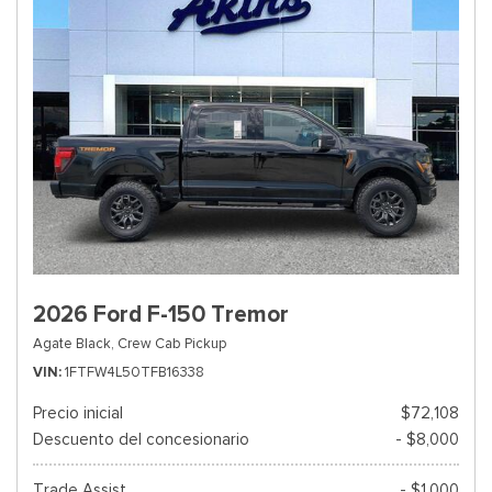
2026 Ford F-150 Tremor
Agate Black,
Crew Cab Pickup
VIN
1FTFW4L50TFB16338
Precio inicial
$72,108
Descuento del concesionario
- $8,000
Trade Assist
- $1,000