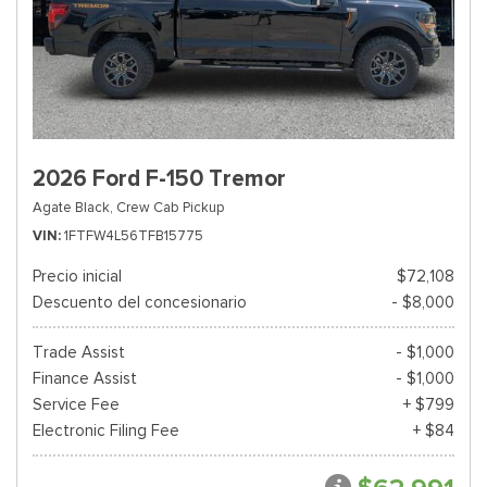
2026 Ford F-150 Tremor
Agate Black,
Crew Cab Pickup
VIN
1FTFW4L56TFB15775
Precio inicial
$72,108
Descuento del concesionario
- $8,000
Trade Assist
- $1,000
Finance Assist
- $1,000
Service Fee
+ $799
Electronic Filing Fee
+ $84