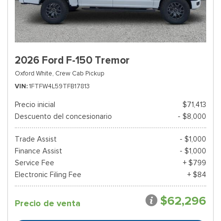
2026 Ford F-150 Tremor
Oxford White,
Crew Cab Pickup
VIN
1FTFW4L59TFB17813
Precio inicial
$71,413
Descuento del concesionario
- $8,000
Trade Assist
- $1,000
Finance Assist
- $1,000
Service Fee
+ $799
Electronic Filing Fee
+ $84
$62,296
Precio de venta