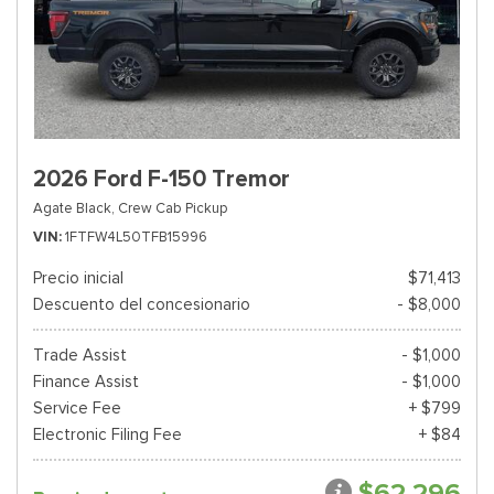
2026 Ford F-150 Tremor
Agate Black,
Crew Cab Pickup
VIN
1FTFW4L50TFB15996
Precio inicial
$71,413
Descuento del concesionario
- $8,000
Trade Assist
- $1,000
Finance Assist
- $1,000
Service Fee
+ $799
Electronic Filing Fee
+ $84
$62,296