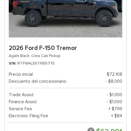
2026 Ford F-150 Tremor
Agate Black,
Crew Cab Pickup
VIN
1FTFW4L56TFB15775
Precio inicial
$72,108
Descuento del concesionario
- $8,000
Trade Assist
- $1,000
Finance Assist
- $1,000
Service Fee
+ $799
Electronic Filing Fee
+ $84