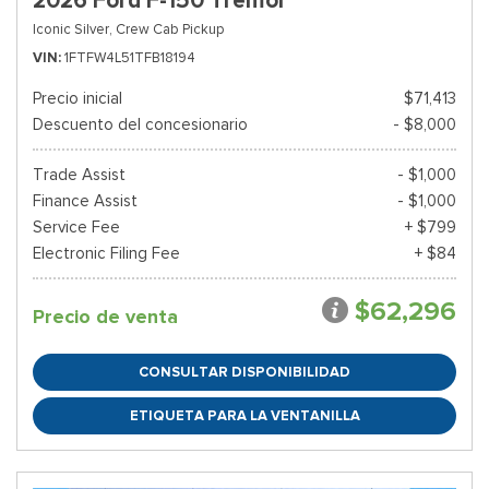
2026 Ford F-150 Tremor
Iconic Silver,
Crew Cab Pickup
VIN
1FTFW4L51TFB18194
Precio inicial
$71,413
Descuento del concesionario
- $8,000
Trade Assist
- $1,000
Finance Assist
- $1,000
Service Fee
+ $799
Electronic Filing Fee
+ $84
$62,296
Precio de venta
CONSULTAR DISPONIBILIDAD
ETIQUETA PARA LA VENTANILLA