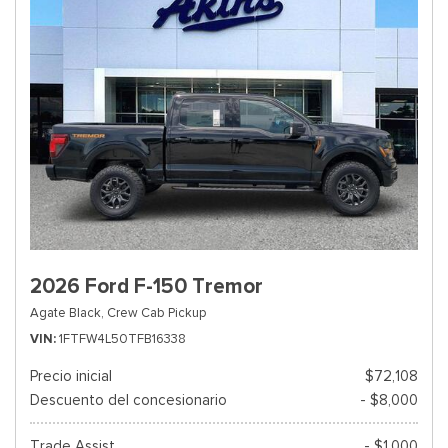
2026 Ford F-150 Tremor
Agate Black,
Crew Cab Pickup
VIN
1FTFW4L50TFB16338
Precio inicial
$72,108
Descuento del concesionario
- $8,000
Trade Assist
- $1,000