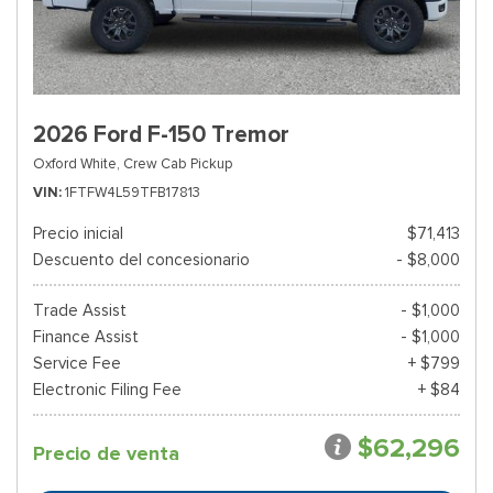
2026 Ford F-150 Tremor
Oxford White,
Crew Cab Pickup
VIN
1FTFW4L59TFB17813
Precio inicial
$71,413
Descuento del concesionario
- $8,000
Trade Assist
- $1,000
Finance Assist
- $1,000
Service Fee
+ $799
Electronic Filing Fee
+ $84
$62,296
Precio de venta