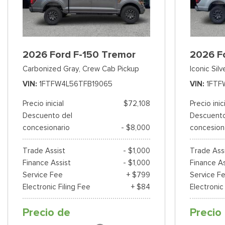
2026 Ford F-150 Tremor
2026 F
Carbonized Gray,
Crew Cab Pickup
Iconic Silv
VIN
1FTFW4L56TFB19065
VIN
1FTF
Precio inicial
$72,108
Precio inic
Descuento del
Descuento
concesionario
- $8,000
concesion
Trade Assist
- $1,000
Trade Ass
Finance Assist
- $1,000
Finance As
Service Fee
+ $799
Service F
Electronic Filing Fee
+ $84
Electronic
Precio de
Precio