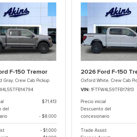
ord F-150 Tremor
2026 Ford F-150 Tr
d Gray,
Crew Cab Pickup
Oxford White,
Crew Cab Pi
W4L55TFB14794
VIN
1FTFW4L59TFB17813
ial
$71,413
Precio inicial
 del
Descuento del
ario
- $8,000
concesionario
ist
- $1,000
Trade Assist