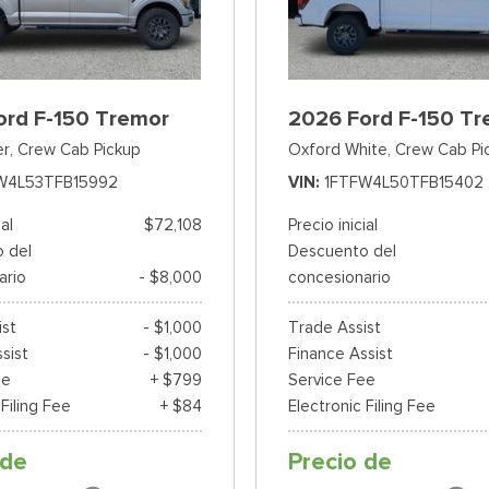
ord F-150 Tremor
2026 Ford F-150 Tr
er,
Crew Cab Pickup
Oxford White,
Crew Cab Pi
W4L53TFB15992
VIN
1FTFW4L50TFB15402
ial
$72,108
Precio inicial
 del
Descuento del
ario
- $8,000
concesionario
ist
- $1,000
Trade Assist
sist
- $1,000
Finance Assist
ee
+ $799
Service Fee
 Filing Fee
+ $84
Electronic Filing Fee
 de
Precio de