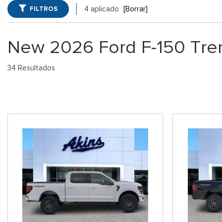
Winder, GA
FILTROS
4 aplicado
[Borrar]
Vans
Jeep
SUVs Ford 
[75]
[7]
GA
New 2026 Ford F-150 Tre
Híbridos & Eléctricos
Ram
Vehículos 
[133]
[14]
34 Resultados
Shopping Tools