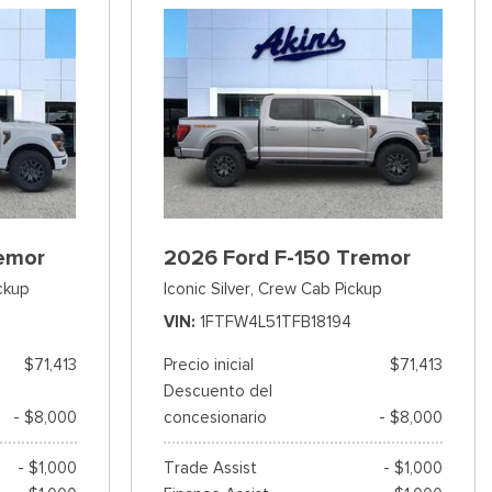
emor
2026 Ford F-150 Tremor
ckup
Iconic Silver,
Crew Cab Pickup
VIN
1FTFW4L51TFB18194
$71,413
Precio inicial
$71,413
Descuento del
- $8,000
concesionario
- $8,000
- $1,000
Trade Assist
- $1,000