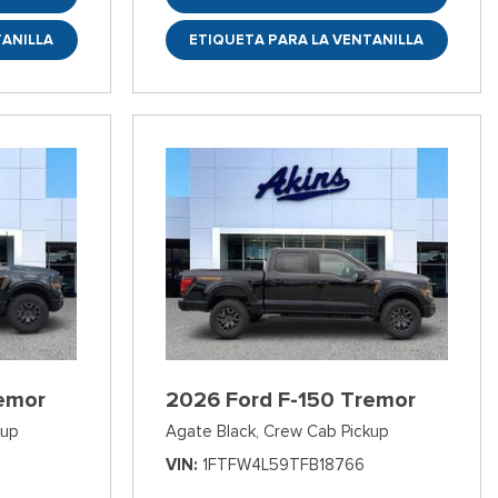
TANILLA
ETIQUETA PARA LA VENTANILLA
emor
2026 Ford F-150 Tremor
kup
Agate Black,
Crew Cab Pickup
VIN
1FTFW4L59TFB18766