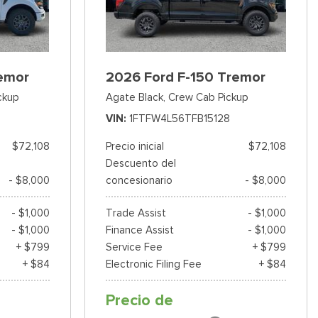
emor
2026 Ford F-150 Tremor
ckup
Agate Black,
Crew Cab Pickup
VIN
1FTFW4L56TFB15128
$72,108
Precio inicial
$72,108
Descuento del
- $8,000
concesionario
- $8,000
- $1,000
Trade Assist
- $1,000
- $1,000
Finance Assist
- $1,000
+ $799
Service Fee
+ $799
+ $84
Electronic Filing Fee
+ $84
Precio de