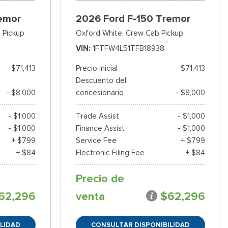
emor
2026 Ford F-150 Tremor
 Pickup
Oxford White,
Crew Cab Pickup
VIN
1FTFW4L51TFB18938
$71,413
Precio inicial
$71,413
Descuento del
- $8,000
concesionario
- $8,000
- $1,000
Trade Assist
- $1,000
- $1,000
Finance Assist
- $1,000
+ $799
Service Fee
+ $799
+ $84
Electronic Filing Fee
+ $84
Precio de
62,296
venta
$62,296
LIDAD
CONSULTAR DISPONIBILIDAD