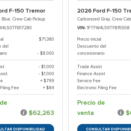
ord F-150 Tremor
2026 Ford F-150 Tr
 Blue,
Crew Cab Pickup
Carbonized Gray,
Crew Cab
W4L50TFB17280
VIN
1FTFW4L59TFB15558
ial
$71,380
Precio inicial
 del
Descuento del
ario
- $8,000
concesionario
ist
- $1,000
Trade Assist
sist
- $1,000
Finance Assist
ee
+ $799
Service Fee
 Filing Fee
+ $84
Electronic Filing Fee
 de
Precio de
$62,263
venta
$
ULTAR DISPONIBILIDAD
CONSULTAR DISPONIBI