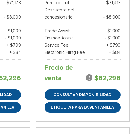
$71,413
Precio inicial
$71,413
Descuento del
- $8,000
concesionario
- $8,000
- $1,000
Trade Assist
- $1,000
- $1,000
Finance Assist
- $1,000
+ $799
Service Fee
+ $799
+ $84
Electronic Filing Fee
+ $84
Precio de
62,296
venta
$62,296
LIDAD
CONSULTAR DISPONIBILIDAD
TANILLA
ETIQUETA PARA LA VENTANILLA