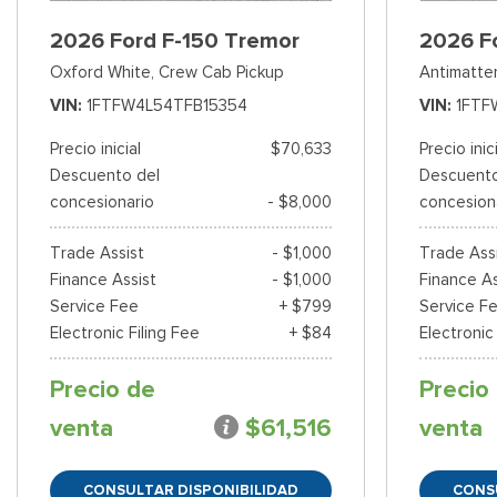
2026 Ford F-150 Tremor
2026 F
Oxford White,
Crew Cab Pickup
Antimatter
VIN
1FTFW4L54TFB15354
VIN
1FTF
Precio inicial
$70,633
Precio inic
Descuento del
Descuento
concesionario
- $8,000
concesion
Trade Assist
- $1,000
Trade Ass
Finance Assist
- $1,000
Finance As
Service Fee
+ $799
Service F
Electronic Filing Fee
+ $84
Electronic
Precio de
Precio
venta
$61,516
venta
CONSULTAR DISPONIBILIDAD
CONS