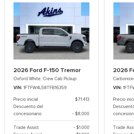
2026 Ford F-150 Tremor
2026 F
Oxford White,
Crew Cab Pickup
Carbonize
VIN
1FTFW4L58TFB16359
VIN
1FTF
Precio inicial
$71,413
Precio inic
Descuento del
Descuento
concesionario
- $8,000
concesion
Trade Assist
- $1,000
Trade Ass