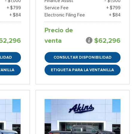
- $1,000
Finance Assist
- $1,000
+ $799
Service Fee
+ $799
+ $84
Electronic Filing Fee
+ $84
Precio de
62,296
venta
$62,296
LIDAD
CONSULTAR DISPONIBILIDAD
TANILLA
ETIQUETA PARA LA VENTANILLA