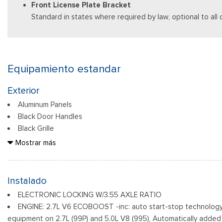
Front License Plate Bracket
Standard in states where required by law, optional to all 
Equipamiento estandar
Exterior
Aluminum Panels
Black Door Handles
Black Grille
Black Power Heated Side Mirrors w/Manual Folding
Mostrar más
Black Side Windows Trim
Body-Colored Front Bumper w/Body-Colored Rub Strip/Fasc
Body-Colored Rear Step Bumper
Instalado
Cargo Lamp w/High Mount Stop Light
ELECTRONIC LOCKING W/3.55 AXLE RATIO
Deep Tinted Glass
ENGINE: 2.7L V6 ECOBOOST -inc: auto start-stop technology
Ventana trasera fija con descongelador
equipment on 2.7L (99P) and 5.0L V8 (995), Automatically added