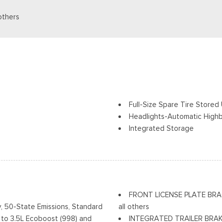
others
Full-Size Spare Tire Stor
Headlights-Automatic High
Integrated Storage
Perimeter/Approach Lights
Regular Box Style
ia Accent and 2 Tow Hooks
Steel Spare Wheel
Tailgate Rear Cargo Acces
Cerraduras de la luneta y la
FRONT LICENSE PLATE BRACKE
Tires: 275/65R18 BSW A/T
, 50-State Emissions, Standard
all others
Variable Intermittent Wiper
 to 3.5L Ecoboost (998) and
INTEGRATED TRAILER BRA