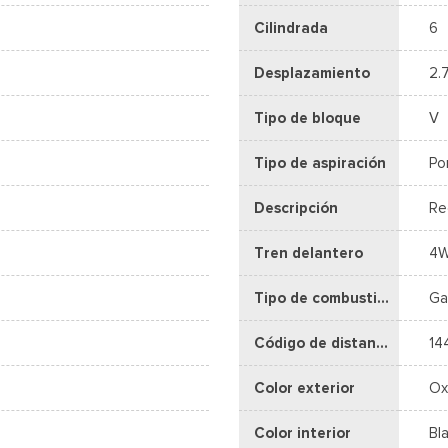
Cilindrada
6
Desplazamiento
2.
Tipo de bloque
V
Tipo de aspiración
Po
Descripción
Re
Tren delantero
4
Tipo de combustible
Ga
Código de distancia entre ejes
14
Color exterior
Ox
Color interior
Bl