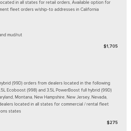
ted in all states for retail orders, Available option for
nment fleet orders w/ship-to addresses in California
 and mud/rut
$1,705
ybrid (99D) orders from dealers located in the following
3.5L Ecoboost (998) and 3.5L PowerBoost full hybrid (99D)
e, Maryland, Montana, New Hampshire, New Jersey, Nevada,
dealers located in all states for commercial / rental fleet
ions states
$275