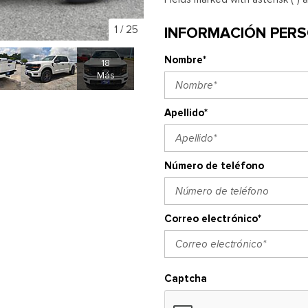
1
/
25
INFORMACIÓN PER
Nombre*
18
Más
Apellido*
Número de teléfono
Correo electrónico*
Captcha