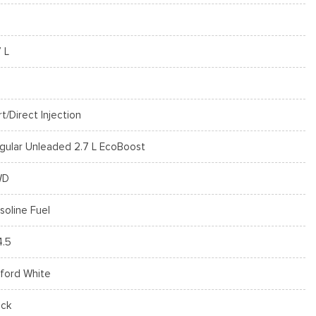
7 L
rt/Direct Injection
gular Unleaded 2.7 L EcoBoost
WD
soline Fuel
4.5
ford White
ack