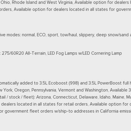
o, Rhode Island and West Virginia, Available option for dealers loca
 orders, Available option for dealers located in all states for gover
ive modes: normal, ECO, sport, tow/haul, slippery, deep snow/sand
es: 275/60R20 All-Terrain, LED Fog Lamps w/LED Cornering Lamp
matically added to 3.5L Ecoboost (998) and 3.5L PowerBoost full h
New York, Oregon, Pennsylvania, Vermont and Washington, Available 
retail / stock / fleet): Arizona, Connecticut, Delaware, Idaho, Main
ealers located in all states for retail orders, Available option for 
 for government fleet orders w/ship-to addresses in California emiss