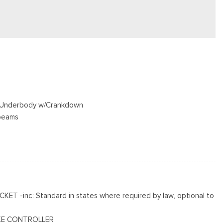
ed Underbody w/Crankdown
beams
s
 puerta trasera incluidos con cerraduras de puerta eléctricas
T -inc: Standard in states where required by law, optional to
s
KE CONTROLLER