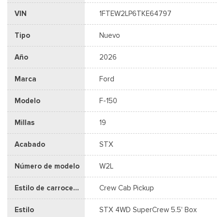
VIN
1FTEW2LP6TKE64797
Tipo
Nuevo
Año
2026
Marca
Ford
Modelo
F-150
Millas
19
Acabado
STX
Número de modelo
W2L
Estilo de carrocería
Crew Cab Pickup
Estilo
STX 4WD SuperCrew 5.5' Box