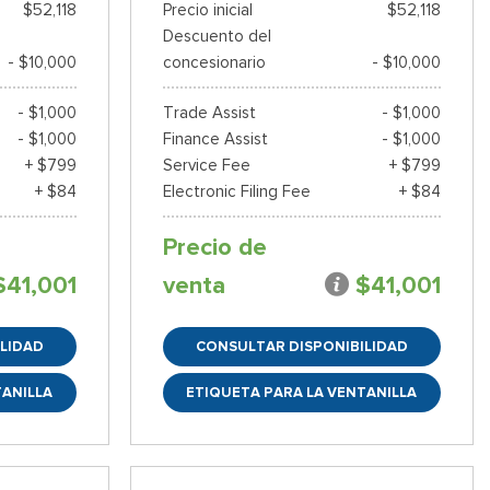
$52,118
Precio inicial
$52,118
Descuento del
- $10,000
concesionario
- $10,000
- $1,000
Trade Assist
- $1,000
- $1,000
Finance Assist
- $1,000
+ $799
Service Fee
+ $799
+ $84
Electronic Filing Fee
+ $84
Precio de
$41,001
venta
$41,001
LIDAD
CONSULTAR DISPONIBILIDAD
TANILLA
ETIQUETA PARA LA VENTANILLA