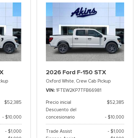
TX
2026 Ford F-150 STX
ckup
Oxford White,
Crew Cab Pickup
VIN
1FTEW2KP7TFB66981
$52,385
Precio inicial
$52,385
Descuento del
- $10,000
concesionario
- $10,000
- $1,000
Trade Assist
- $1,000