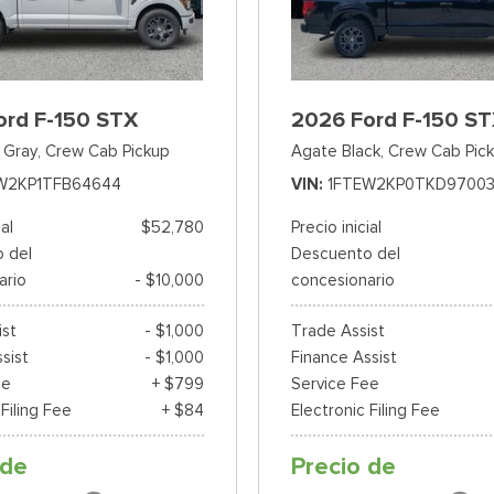
ord F-150 STX
2026 Ford F-150 S
 Gray,
Crew Cab Pickup
Agate Black,
Crew Cab Pic
W2KP1TFB64644
VIN
1FTEW2KP0TKD9700
ial
$52,780
Precio inicial
 del
Descuento del
ario
- $10,000
concesionario
ist
- $1,000
Trade Assist
sist
- $1,000
Finance Assist
ee
+ $799
Service Fee
 Filing Fee
+ $84
Electronic Filing Fee
 de
Precio de