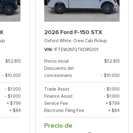
TX
2026 Ford F-150 STX
kup
Oxford White,
Crew Cab Pickup
3
VIN
1FTEW2KP2TKD85001
$52,813
Precio inicial
$52,813
Descuento del
- $10,000
concesionario
- $10,000
- $1,000
Trade Assist
- $1,000
- $1,000
Finance Assist
- $1,000
+ $799
Service Fee
+ $799
+ $84
Electronic Filing Fee
+ $84
Precio de