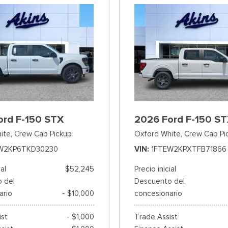
ord F-150 STX
2026 Ford F-150 S
ite,
Crew Cab Pickup
Oxford White,
Crew Cab Pi
W2KP6TKD30230
VIN
1FTEW2KPXTFB71866
ial
$52,245
Precio inicial
 del
Descuento del
ario
- $10,000
concesionario
ist
- $1,000
Trade Assist