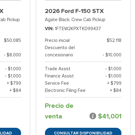
TX
2026 Ford F-150 STX
ab Pickup
Agate Black,
Crew Cab Pickup
VIN
1FTEW2KPXTKD99437
$50,085
Precio inicial
$52,118
Descuento del
- $8,000
concesionario
- $10,000
- $1,000
Trade Assist
- $1,000
- $1,000
Finance Assist
- $1,000
+ $799
Service Fee
+ $799
+ $84
Electronic Filing Fee
+ $84
Precio de
venta
$41,001
LIDAD
CONSULTAR DISPONIBILIDAD