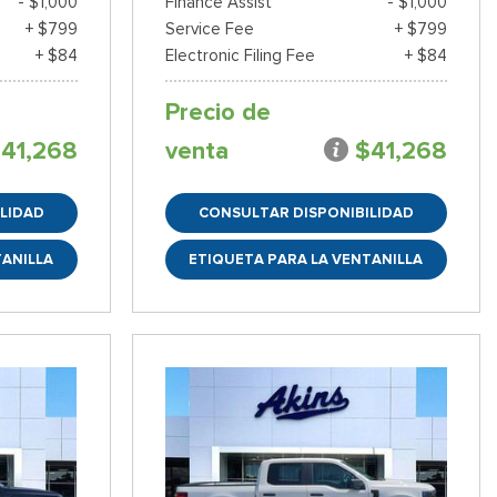
- $1,000
Finance Assist
- $1,000
+ $799
Service Fee
+ $799
+ $84
Electronic Filing Fee
+ $84
Precio de
41,268
venta
$41,268
LIDAD
CONSULTAR DISPONIBILIDAD
TANILLA
ETIQUETA PARA LA VENTANILLA