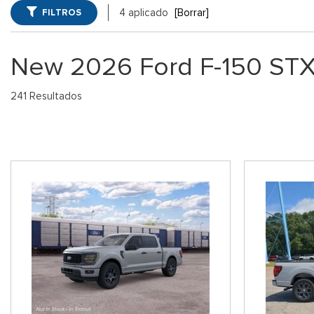
Winder, GA
FILTROS
4 aplicado
[Borrar]
Vans
Jeep
SUVs Ford 
[74]
[6]
GA
New 2026 Ford F-150 STX
Híbridos & Eléctricos
Ram
Vehículos 
[99]
[14]
241 Resultados
Shopping Tools