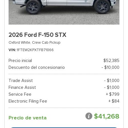
2026 Ford F-150 STX
Oxford White,
Crew Cab Pickup
VIN
1FTEW2KPXTFB71866
Precio inicial
$52,385
Descuento del concesionario
- $10,000
Trade Assist
- $1,000
Finance Assist
- $1,000
Service Fee
+ $799
Electronic Filing Fee
+ $84
$41,268
Precio de venta