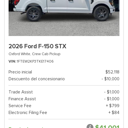
2026 Ford F-150 STX
Oxford White,
Crew Cab Pickup
VIN
1FTEW2KP3TKE17406
Precio inicial
$52,118
Descuento del concesionario
- $10,000
Trade Assist
- $1,000
Finance Assist
- $1,000
Service Fee
+ $799
Electronic Filing Fee
+ $84
$41,001