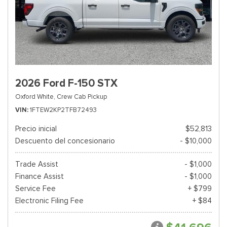
2026 Ford F-150 STX
Oxford White,
Crew Cab Pickup
VIN
1FTEW2KP2TFB72493
Precio inicial
$52,813
Descuento del concesionario
- $10,000
Trade Assist
- $1,000
Finance Assist
- $1,000
Service Fee
+ $799
Electronic Filing Fee
+ $84