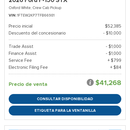
2026 Ford F-150 STX
Oxford White,
Crew Cab Pickup
VIN
1FTEW2KP7TFB66981
Precio inicial
$52,385
Descuento del concesionario
- $10,000
Trade Assist
- $1,000
Finance Assist
- $1,000
Service Fee
+ $799
Electronic Filing Fee
+ $84
$41,268
Precio de venta
CONSULTAR DISPONIBILIDAD
ETIQUETA PARA LA VENTANILLA