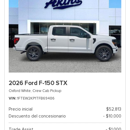
2026 Ford F-150 STX
Oxford White,
Crew Cab Pickup
VIN
1FTEW2KP1TFB69486
Precio inicial
$52,813
Descuento del concesionario
- $10,000
Trade Assist
- $1,000