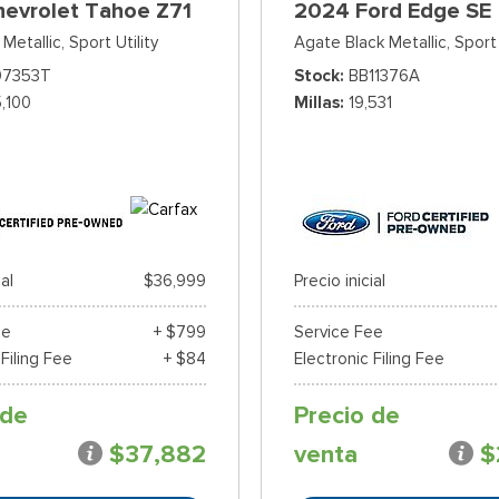
hevrolet Tahoe Z71
2024 Ford Edge SE
Metallic,
Sport Utility
Agate Black Metallic,
Sport 
07353T
Stock
BB11376A
5,100
Millas
19,531
ial
$36,999
Precio inicial
ee
+ $799
Service Fee
 Filing Fee
+ $84
Electronic Filing Fee
 de
Precio de
$37,882
venta
$