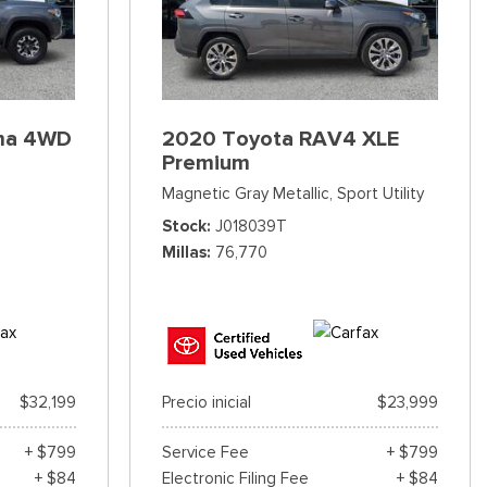
ma 4WD
2020 Toyota RAV4 XLE
Premium
Magnetic Gray Metallic,
Sport Utility
Stock
J018039T
Millas
76,770
$32,199
Precio inicial
$23,999
+ $799
Service Fee
+ $799
+ $84
Electronic Filing Fee
+ $84