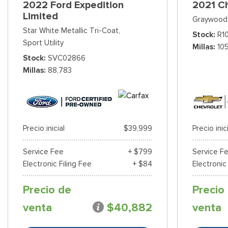
2022 Ford Expedition
2021 C
Limited
Graywood 
Star White Metallic Tri-Coat,
Stock
R1
Sport Utility
Millas
10
Stock
SVC02866
Millas
88,783
Precio inicial
$39,999
Precio inic
Service Fee
+ $799
Service F
Electronic Filing Fee
+ $84
Electronic
Precio de
Precio
venta
$40,882
venta