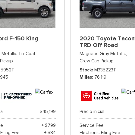
rd F-150 King
2020 Toyota Taco
TRD Off Road
 Metallic Tri-Coat,
Magnetic Gray Metallic,
Pickup
Crew Cab Pickup
15952T
Stock
M335223T
,945
Millas
76,119
ial
$45,199
Precio inicial
ee
+ $799
Service Fee
 Filing Fee
+ $84
Electronic Filing Fee