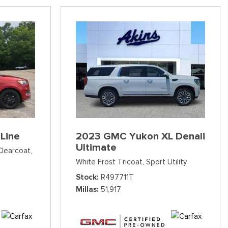
Line
2023 GMC Yukon XL Denali
Ultimate
Clearcoat,
White Frost Tricoat,
Sport Utility
Stock
R497711T
Millas
51,917