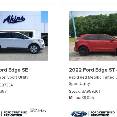
ord Edge SE
2022 Ford Edge ST-
ite,
Sport Utility
Rapid Red Metallic Tinted 
Sport Utility
09733A
,387
Stock
BA98920T
Millas
38,095