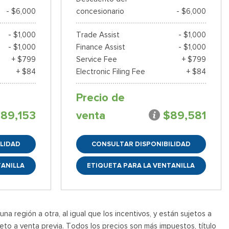
- $6,000
concesionario
- $6,000
- $1,000
Trade Assist
- $1,000
- $1,000
Finance Assist
- $1,000
+ $799
Service Fee
+ $799
+ $84
Electronic Filing Fee
+ $84
Precio de
89,153
venta
$89,581
LIDAD
CONSULTAR DISPONIBILIDAD
TANILLA
ETIQUETA PARA LA VENTANILLA
a región a otra, al igual que los incentivos, y están sujetos a
jeto a venta previa. Todos los precios son más impuestos, título