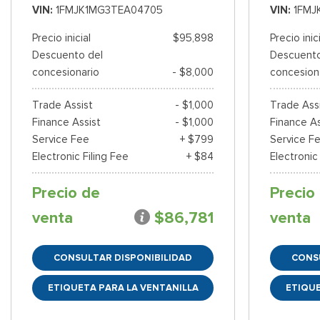
VIN
1FMJK1MG3TEA04705
VIN
1FMJ
Precio inicial
$95,898
Precio inic
Descuento del
Descuento
concesionario
- $8,000
concesion
Trade Assist
- $1,000
Trade Ass
Finance Assist
- $1,000
Finance As
Service Fee
+ $799
Service F
Electronic Filing Fee
+ $84
Electronic
Precio de
Precio
venta
$86,781
venta
CONSULTAR DISPONIBILIDAD
CONS
ETIQUETA PARA LA VENTANILLA
ETIQUE