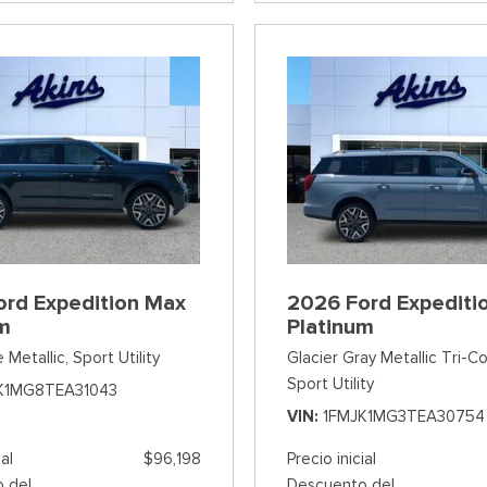
ord Expedition Max
2026 Ford Expediti
um
Platinum
 Metallic,
Sport Utility
Glacier Gray Metallic Tri-Co
Sport Utility
K1MG8TEA31043
VIN
1FMJK1MG3TEA30754
ial
$96,198
Precio inicial
 del
Descuento del