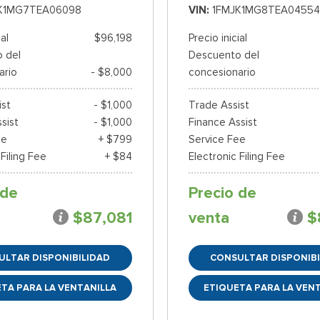
K1MG7TEA06098
VIN
1FMJK1MG8TEA04554
ial
$96,198
Precio inicial
 del
Descuento del
ario
- $8,000
concesionario
ist
- $1,000
Trade Assist
sist
- $1,000
Finance Assist
ee
+ $799
Service Fee
 Filing Fee
+ $84
Electronic Filing Fee
 de
Precio de
$87,081
venta
$
ULTAR DISPONIBILIDAD
CONSULTAR DISPONIBI
TA PARA LA VENTANILLA
ETIQUETA PARA LA VEN