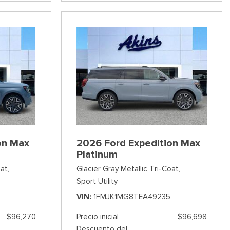
on Max
2026 Ford Expedition Max
Platinum
at,
Glacier Gray Metallic Tri-Coat,
Sport Utility
VIN
1FMJK1MG8TEA49235
$96,270
Precio inicial
$96,698
Descuento del