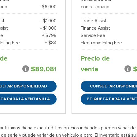
ario
- $6,000
concesionario
ist
- $1,000
Trade Assist
sist
- $1,000
Finance Assist
ee
+ $799
Service Fee
 Filing Fee
+ $84
Electronic Filing Fee
 de
Precio de
$89,081
venta
$
ULTAR DISPONIBILIDAD
CONSULTAR DISPONIBI
TA PARA LA VENTANILLA
ETIQUETA PARA LA VEN
ntizamos dicha exactitud. Los precios indicados pueden variar de un
e serie y puede variar de un vehículo a otro. El inventario está su