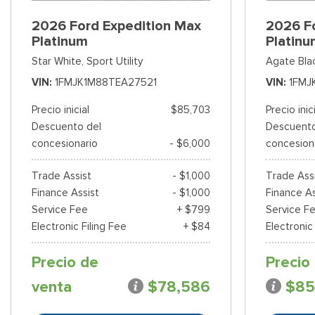
2026 Ford Expedition Max
2026 F
Platinum
Platin
Star White,
Sport Utility
Agate Bla
VIN
1FMJK1M88TEA27521
VIN
1FMJ
Precio inicial
$85,703
Precio inic
Descuento del
Descuento
concesionario
- $6,000
concesion
Trade Assist
- $1,000
Trade Ass
Finance Assist
- $1,000
Finance As
Service Fee
+ $799
Service F
Electronic Filing Fee
+ $84
Electronic
Precio de
Precio
venta
$78,586
$85