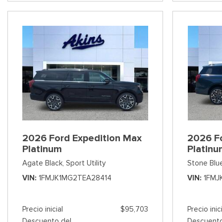
2026 Ford Expedition Max
2026 F
Platinum
Platin
Agate Black,
Sport Utility
Stone Blue
VIN
1FMJK1MG2TEA28414
VIN
1FMJ
Precio inicial
$95,703
Precio inic
Descuento del
Descuento