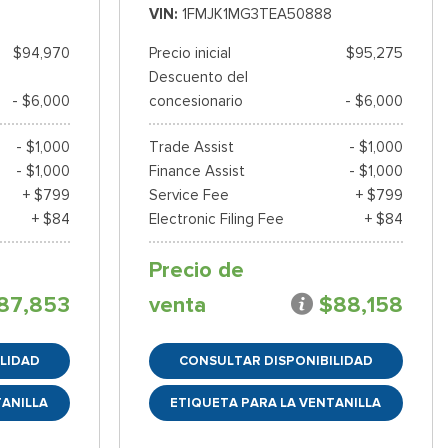
VIN
1FMJK1MG3TEA50888
$94,970
Precio inicial
$95,275
Descuento del
- $6,000
concesionario
- $6,000
- $1,000
Trade Assist
- $1,000
- $1,000
Finance Assist
- $1,000
+ $799
Service Fee
+ $799
+ $84
Electronic Filing Fee
+ $84
Precio de
87,853
venta
$88,158
LIDAD
CONSULTAR DISPONIBILIDAD
TANILLA
ETIQUETA PARA LA VENTANILLA