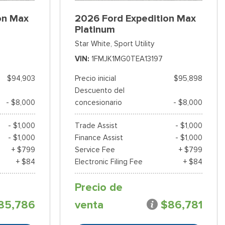
on Max
2026 Ford Expedition Max
Platinum
Star White,
Sport Utility
VIN
1FMJK1MG0TEA13197
$94,903
Precio inicial
$95,898
Descuento del
- $8,000
concesionario
- $8,000
- $1,000
Trade Assist
- $1,000
- $1,000
Finance Assist
- $1,000
+ $799
Service Fee
+ $799
+ $84
Electronic Filing Fee
+ $84
Precio de
85,786
venta
$86,781