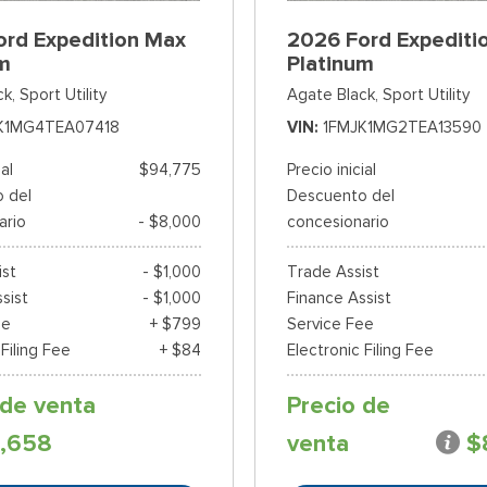
ord Expedition Max
2026 Ford Expediti
um
Platinum
ck,
Sport Utility
Agate Black,
Sport Utility
K1MG4TEA07418
VIN
1FMJK1MG2TEA13590
ial
$94,775
Precio inicial
 del
Descuento del
ario
- $8,000
concesionario
ist
- $1,000
Trade Assist
sist
- $1,000
Finance Assist
ee
+ $799
Service Fee
 Filing Fee
+ $84
Electronic Filing Fee
 de venta
Precio de
,658
venta
$