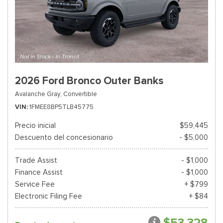
2026 Ford Bronco Outer Banks
Avalanche Gray,
Convertible
VIN
1FMEE8BP5TLB45775
Precio inicial
$59,445
Descuento del concesionario
- $5,000
Trade Assist
- $1,000
Finance Assist
- $1,000
Service Fee
+ $799
Electronic Filing Fee
+ $84
$53,328