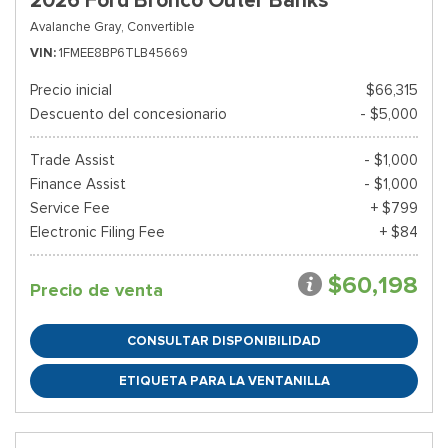
2026 Ford Bronco Outer Banks
Avalanche Gray,
Convertible
VIN
1FMEE8BP6TLB45669
Precio inicial
$66,315
Descuento del concesionario
- $5,000
Trade Assist
- $1,000
Finance Assist
- $1,000
Service Fee
+ $799
Electronic Filing Fee
+ $84
$60,198
Precio de venta
CONSULTAR DISPONIBILIDAD
ETIQUETA PARA LA VENTANILLA