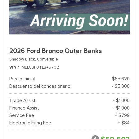
2026 Ford Bronco Outer Banks
Shadow Black,
Convertible
VIN
1FMEE8BP0TLB45702
Precio inicial
$65,620
Descuento del concesionario
- $5,000
Trade Assist
- $1,000
Finance Assist
- $1,000
Service Fee
+ $799
Electronic Filing Fee
+ $84