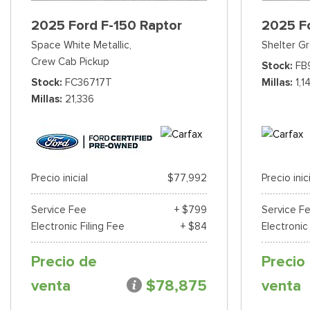
2025 Ford F-150 Raptor
2025 Fo
Space White Metallic,
Shelter G
Crew Cab Pickup
Stock
FB
Stock
FC36717T
Millas
1,1
Millas
21,336
Precio inicial
$77,992
Precio inic
Service Fee
+ $799
Service F
Electronic Filing Fee
+ $84
Electronic
Precio de
Precio
venta
$78,875
venta