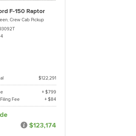
rd F-150 Raptor
reen,
Crew Cab Pickup
93092T
44
ial
$122,291
ee
+ $799
 Filing Fee
+ $84
 de
$123,174