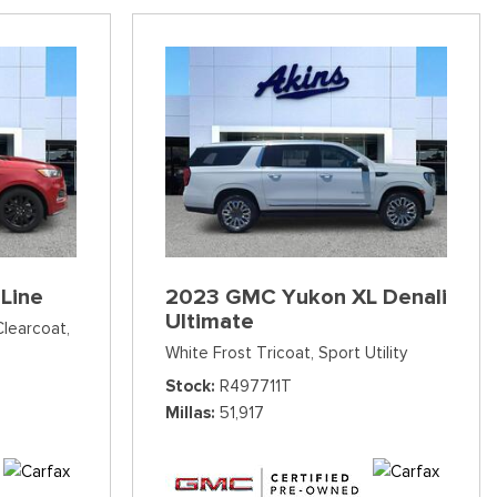
Line
2023 GMC Yukon XL Denali
Ultimate
Clearcoat,
White Frost Tricoat,
Sport Utility
Stock
R497711T
Millas
51,917