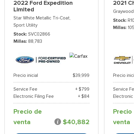
2022 Ford Expedition
2021 C
Limited
Graywood 
Star White Metallic Tri-Coat,
Stock
R1
Sport Utility
Millas
10
Stock
SVC02866
Millas
88,783
Precio inicial
$39,999
Precio inic
Service Fee
+ $799
Service F
Electronic Filing Fee
+ $84
Electronic
Precio de
Precio
venta
$40,882
venta