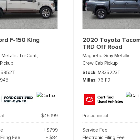
rd F-150 King
2020 Toyota Taco
TRD Off Road
 Metallic Tri-Coat,
Magnetic Gray Metallic,
Pickup
Crew Cab Pickup
15952T
Stock
M335223T
,945
Millas
76,119
ial
$45,199
Precio inicial
ee
+ $799
Service Fee
 Filing Fee
+ $84
Electronic Filing Fee