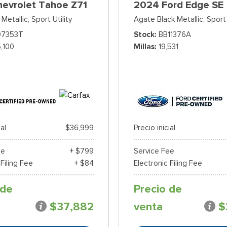
hevrolet Tahoe Z71
2024 Ford Edge SE
Metallic,
Sport Utility
Agate Black Metallic,
Sport 
07353T
Stock
BB11376A
5,100
Millas
19,531
ial
$36,999
Precio inicial
ee
+ $799
Service Fee
 Filing Fee
+ $84
Electronic Filing Fee
 de
Precio de
$37,882
venta
$