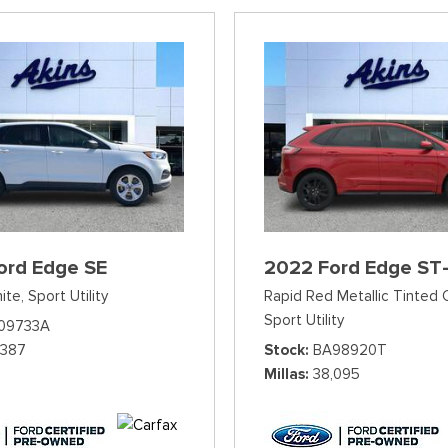
ord Edge SE
2022 Ford Edge ST-
ite,
Sport Utility
Rapid Red Metallic Tinted 
Sport Utility
09733A
,387
Stock
BA98920T
Millas
38,095