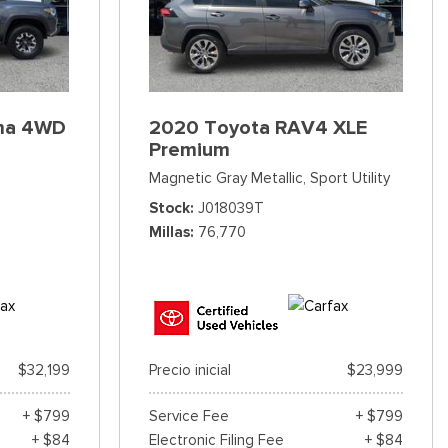
ma 4WD
2020 Toyota RAV4 XLE
Premium
Magnetic Gray Metallic,
Sport Utility
Stock
J018039T
Millas
76,770
$32,199
Precio inicial
$23,999
+ $799
Service Fee
+ $799
+ $84
Electronic Filing Fee
+ $84