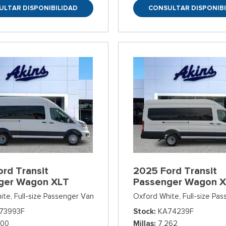
ULTAR DISPONIBILIDAD
CONSULTAR DISPONIBI
rd Transit
2025 Ford Transit
ger Wagon XLT
Passenger Wagon 
ite,
Full-size Passenger Van
Oxford White,
Full-size Pa
73993F
Stock
KA74239F
700
Millas
7,262