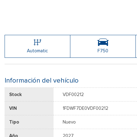
Automatic
F750
Información del vehículo
Stock
VDF00212
VIN
1FDWF7DE0VDF00212
Tipo
Nuevo
Año
2027