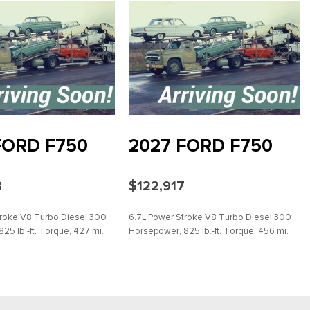
FORD F750
2027 FORD F750
8
$122,917
troke V8 Turbo Diesel 300
6.7L Power Stroke V8 Turbo Diesel 300
25 lb.-ft. Torque, 427 mi.
Horsepower, 825 lb.-ft. Torque, 456 mi.
R
DETALLES
AHORRAR
DETALLES