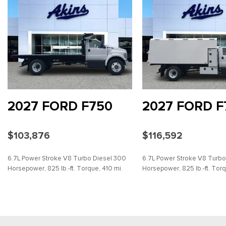
2027 FORD F750
2027 FORD F
$103,876
$116,592
6.7L Power Stroke V8 Turbo Diesel 300
6.7L Power Stroke V8 Turbo
Horsepower, 825 lb.-ft. Torque, 410 mi.
Horsepower, 825 lb.-ft. Torq
AHORRAR
DETALLES
AHORRAR
DETA