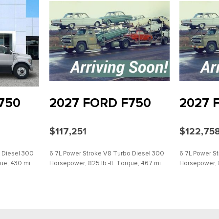
750
2027 FORD F750
2027 
$117,251
$122,75
 Diesel 300
6.7L Power Stroke V8 Turbo Diesel 300
6.7L Power S
ue, 430 mi.
Horsepower, 825 lb.-ft. Torque, 467 mi.
Horsepower, 8
LLES
AHORRAR
DETALLES
AHORRA