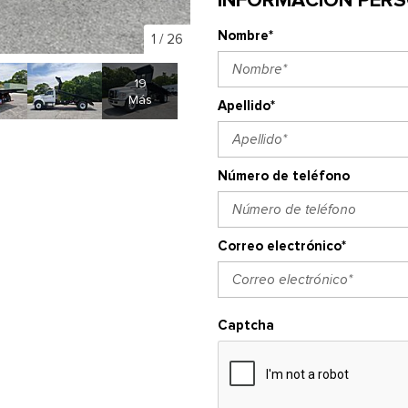
Nombre*
1
/
26
19
Más
Apellido*
Número de teléfono
Correo electrónico*
Captcha