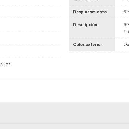
Desplazamiento
6.
Descripción
6.
To
Color exterior
Ox
meData