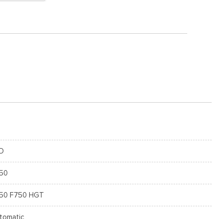
D
50
50 F750 HGT
tomatic