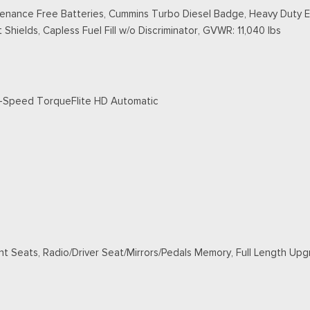
tenance Free Batteries, Cummins Turbo Diesel Badge, Heavy Duty En
Shields, Capless Fuel Fill w/o Discriminator, GVWR: 11,040 lbs
 8-Speed TorqueFlite HD Automatic
nt Seats, Radio/Driver Seat/Mirrors/Pedals Memory, Full Length Up