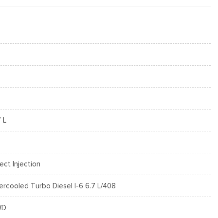
7 L
rect Injection
tercooled Turbo Diesel I-6 6.7 L/408
WD