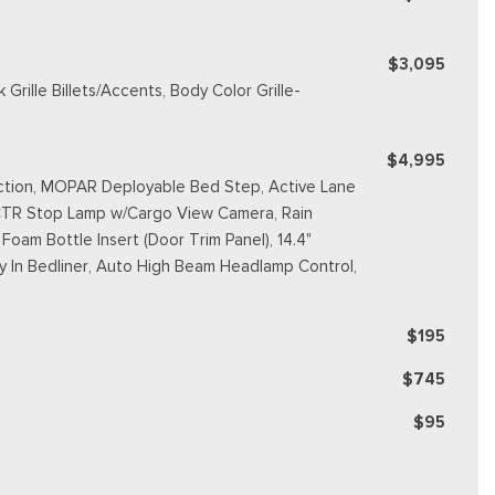
$3,095
rille Billets/Accents, Body Color Grille-
$4,995
ection, MOPAR Deployable Bed Step, Active Lane
 CTR Stop Lamp w/Cargo View Camera, Rain
Foam Bottle Insert (Door Trim Panel), 14.4"
 In Bedliner, Auto High Beam Headlamp Control,
$195
$745
$95