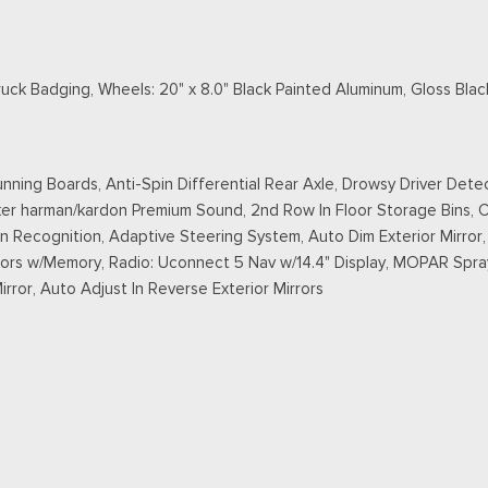
 Badging, Wheels: 20" x 8.0" Black Painted Aluminum, Gloss Black G
ning Boards, Anti-Spin Differential Rear Axle, Drowsy Driver Det
r harman/kardon Premium Sound, 2nd Row In Floor Storage Bins,
n Recognition, Adaptive Steering System, Auto Dim Exterior Mirror, 
ors w/Memory, Radio: Uconnect 5 Nav w/14.4" Display, MOPAR Spray
rror, Auto Adjust In Reverse Exterior Mirrors