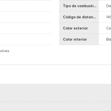
Tipo de combustible
Di
Código de distancia entre ejes
14
Color exterior
Ce
Color interior
Bl
meData