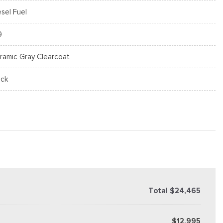
esel Fuel
9
ramic Gray Clearcoat
ack
Total $24,465
$12,995