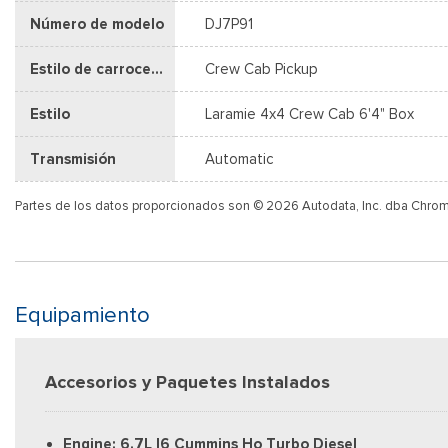
Número de modelo
DJ7P91
Estilo de carrocería
Crew Cab Pickup
Estilo
Laramie 4x4 Crew Cab 6'4" Box
Transmisión
Automatic
Partes de los datos proporcionados son © 2026 Autodata, Inc. dba Chro
Equipamiento
Accesorios y Paquetes Instalados
Engine: 6.7L I6 Cummins Ho Turbo Diesel