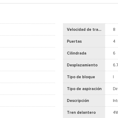
Velocidad de transmisión
8
Puertas
4
Cilindrada
6
Desplazamiento
6.
Tipo de bloque
I
Tipo de aspiración
Di
Descripción
In
Tren delantero
4