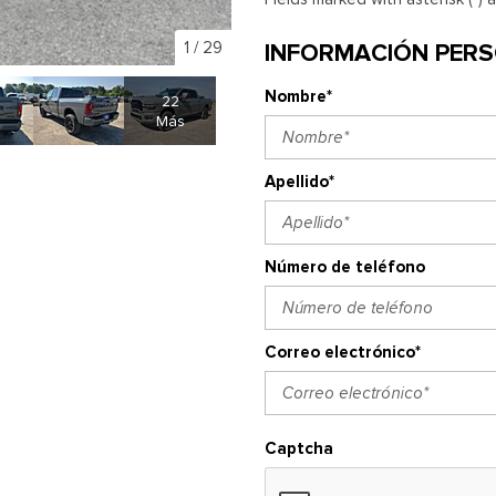
1
/
29
INFORMACIÓN PER
Nombre*
22
Más
Apellido*
Número de teléfono
Correo electrónico*
Captcha