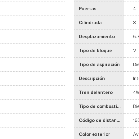
Puertas
4
Cilindrada
8
Desplazamiento
6.
Tipo de bloque
V
Tipo de aspiración
Di
Descripción
In
Tren delantero
4
Tipo de combustible
Di
Código de distancia entre ejes
16
Color exterior
Av