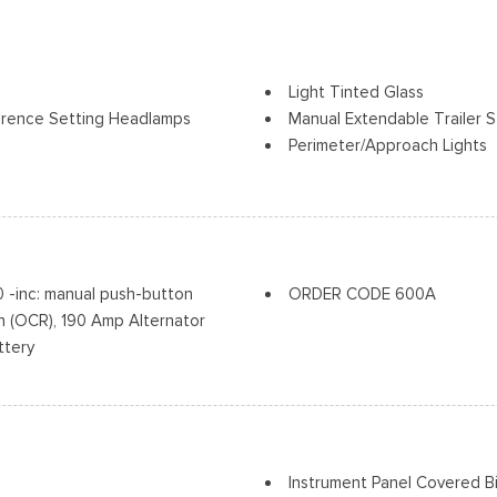
Light Tinted Glass
erence Setting Headlamps
Manual Extendable Trailer S
Perimeter/Approach Lights
Regular Box Style
Tow Hooks
Steel Spare Wheel
Tailgate Rear Cargo Acces
olding and Turn Signal
Cerraduras de la luneta y la
Tires: LT245/75Rx17E BSW A
inc: manual push-button
ORDER CODE 600A
Variable Intermittent Wiper
 (OCR), 190 Amp Alternator
Wheels w/Hub Covers
ttery
Wheels: 17" Argent Painted 
Instrument Panel Covered 