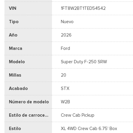
VIN
1FT8W2BT1TED54542
Tipo
Nuevo
Año
2026
Marca
Ford
Modelo
Super Duty F-250 SRW
Millas
20
Acabado
STX
Número de modelo
W2B
Estilo de carrocería
Crew Cab Pickup
Estilo
XL 4WD Crew Cab 6.75' Box