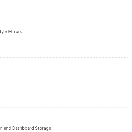
tyle Mirrors
s
 puerta trasera incluidos con cerraduras de puerta eléctricas
/S -inc: Spare may not be the same as road tire
s
Steel -inc: painted hub covers/center ornaments
Bin and Dashboard Storage