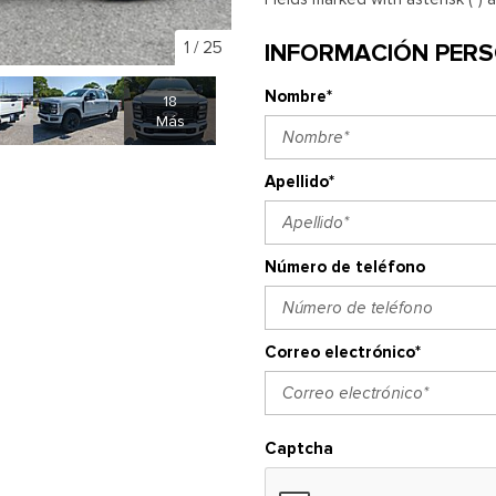
1
/
25
INFORMACIÓN PER
Nombre*
18
Más
Apellido*
Número de teléfono
Correo electrónico*
Captcha