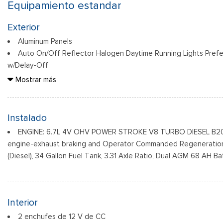
Equipamiento estandar
Exterior
Aluminum Panels
Auto On/Off Reflector Halogen Daytime Running Lights Pref
w/Delay-Off
Black Door Handles
Mostrar más
Black Front Bumper w/Black Rub Strip/Fascia Accent and 2 
Black Grille
Black Power Heated Side Mirrors w/Convex Spotter, Manual F
Instalado
Indicator
ENGINE: 6.7L 4V OHV POWER STROKE V8 TURBO DIESEL B20 -
Black Rear Step Bumper
engine-exhaust braking and Operator Commanded Regeneration
Black Side Windows Trim and Black Front Windshield Trim
(Diesel), 34 Gallon Fuel Tank, 3.31 Axle Ratio, Dual AGM 68 AH Ba
Boxside Steps
Cargo Lamp w/High Mount Stop Light
Fixed Rear Window
Full-Size Spare Tire Stored Underbody w/Crankdown
Interior
2 enchufes de 12 V de CC