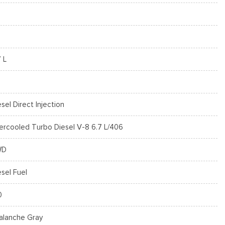
7 L
esel Direct Injection
tercooled Turbo Diesel V-8 6.7 L/406
WD
esel Fuel
0
alanche Gray