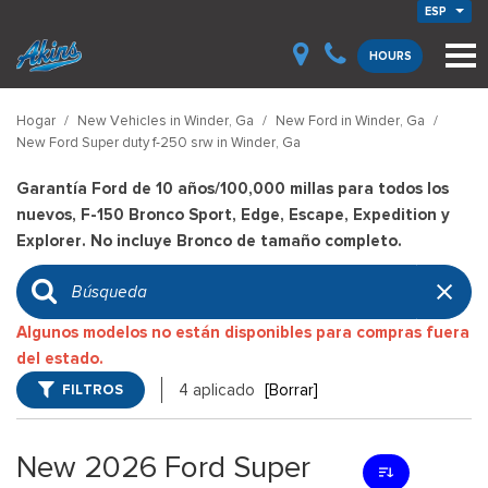
ESP
HOURS
Hogar
/
New Vehicles in Winder, Ga
/
New Ford in Winder, Ga
/
New Ford Super duty f-250 srw in Winder, Ga
Garantía Ford de 10 años/100,000 millas para todos los
nuevos, F-150 Bronco Sport, Edge, Escape, Expedition y
Explorer. No incluye Bronco de tamaño completo.
Algunos modelos no están disponibles para compras fuera
del estado.
FILTROS
4 aplicado
[Borrar]
New 2026 Ford Super