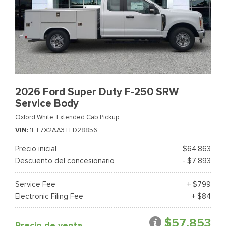
2026 Ford Super Duty F-250 SRW
Service Body
Oxford White,
Extended Cab Pickup
VIN
1FT7X2AA3TED28856
Precio inicial
$64,863
Descuento del concesionario
- $7,893
Service Fee
+ $799
Electronic Filing Fee
+ $84
$57,853
Precio de venta