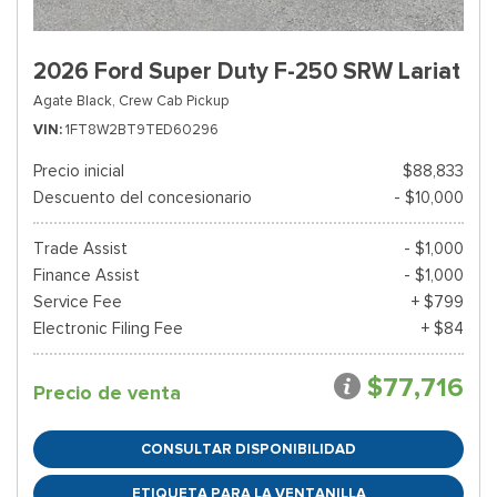
2026 Ford Super Duty F-250 SRW Lariat
Agate Black,
Crew Cab Pickup
VIN
1FT8W2BT9TED60296
Precio inicial
$88,833
Descuento del concesionario
- $10,000
Trade Assist
- $1,000
Finance Assist
- $1,000
Service Fee
+ $799
Electronic Filing Fee
+ $84
$77,716
Precio de venta
CONSULTAR DISPONIBILIDAD
ETIQUETA PARA LA VENTANILLA