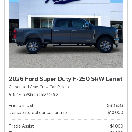
2026 Ford Super Duty F-250 SRW Lariat
Carbonized Gray,
Crew Cab Pickup
VIN
1FT8W2BT9TED74490
Precio inicial
$88,833
Descuento del concesionario
- $10,000
Trade Assist
- $1,000