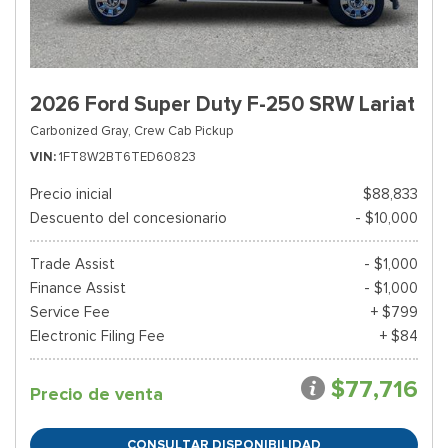
2026 Ford Super Duty F-250 SRW Lariat
Carbonized Gray,
Crew Cab Pickup
VIN
1FT8W2BT6TED60823
Precio inicial
$88,833
Descuento del concesionario
- $10,000
Trade Assist
- $1,000
Finance Assist
- $1,000
Service Fee
+ $799
Electronic Filing Fee
+ $84
$77,716
Precio de venta
CONSULTAR DISPONIBILIDAD