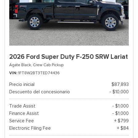
2026 Ford Super Duty F-250 SRW Lariat
Agate Black,
Crew Cab Pickup
VIN
1FT8W2BT3TED74436
Precio inicial
$87,893
Descuento del concesionario
- $10,000
Trade Assist
- $1,000
Finance Assist
- $1,000
Service Fee
+ $799
Electronic Filing Fee
+ $84