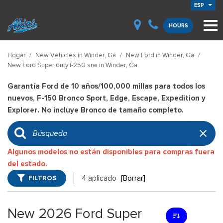
ESP
HOURS
Hogar
/
New Vehicles in Winder, Ga
/
New Ford in Winder, Ga
/
New Ford Super duty f-250 srw in Winder, Ga
Garantía Ford de 10 años/100,000 millas para todos los
nuevos, F-150 Bronco Sport, Edge, Escape, Expedition y
Explorer. No incluye Bronco de tamaño completo.
Algunos modelos no están disponibles para compras fuera
del estado.
FILTROS
4 aplicado
[Borrar]
New 2026 Ford Super