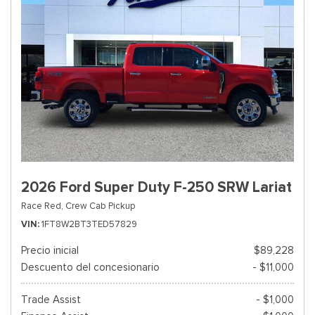
2026 Ford Super Duty F-250 SRW Lariat
Race Red,
Crew Cab Pickup
VIN
1FT8W2BT3TED57829
Precio inicial
$89,228
Descuento del concesionario
- $11,000
Trade Assist
- $1,000