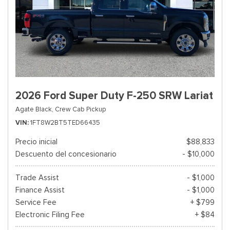
2026 Ford Super Duty F-250 SRW Lariat
Agate Black,
Crew Cab Pickup
VIN
1FT8W2BT5TED66435
Precio inicial
$88,833
Descuento del concesionario
- $10,000
Trade Assist
- $1,000
Finance Assist
- $1,000
Service Fee
+ $799
Electronic Filing Fee
+ $84