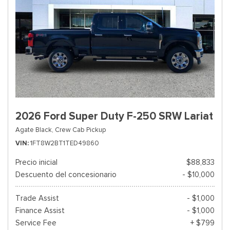
2026 Ford Super Duty F-250 SRW Lariat
Agate Black,
Crew Cab Pickup
VIN
1FT8W2BT1TED49860
Precio inicial
$88,833
Descuento del concesionario
- $10,000
Trade Assist
- $1,000
Finance Assist
- $1,000
Service Fee
+ $799