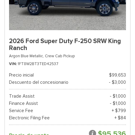
2026 Ford Super Duty F-250 SRW King
Ranch
Argon Blue Metallic,
Crew Cab Pickup
VIN
1FT8W2BT3TED42537
Precio inicial
$99,653
Descuento del concesionario
- $3,000
Trade Assist
- $1,000
Finance Assist
- $1,000
Service Fee
+ $799
Electronic Filing Fee
+ $84
$95,536