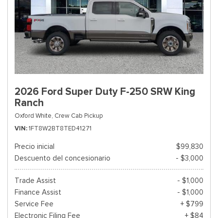
2026 Ford Super Duty F-250 SRW King
Ranch
Oxford White,
Crew Cab Pickup
VIN
1FT8W2BT8TED41271
Precio inicial
$99,830
Descuento del concesionario
- $3,000
Trade Assist
- $1,000
Finance Assist
- $1,000
Service Fee
+ $799
Electronic Filing Fee
+ $84