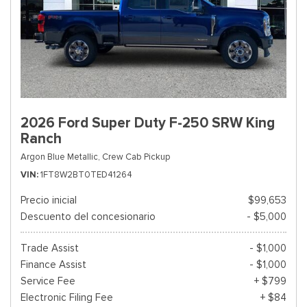
2026 Ford Super Duty F-250 SRW King
Ranch
Argon Blue Metallic,
Crew Cab Pickup
VIN
1FT8W2BT0TED41264
Precio inicial
$99,653
Descuento del concesionario
- $5,000
Trade Assist
- $1,000
Finance Assist
- $1,000
Service Fee
+ $799
Electronic Filing Fee
+ $84