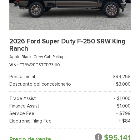
2026 Ford Super Duty F-250 SRW King
Ranch
Agate Black,
Crew Cab Pickup
VIN
1FT8W2BT5TED73160
Precio inicial
$99,258
Descuento del concesionario
- $3,000
Trade Assist
- $1,000
Finance Assist
- $1,000
Service Fee
+ $799
Electronic Filing Fee
+ $84
$95,141
Precio de venta