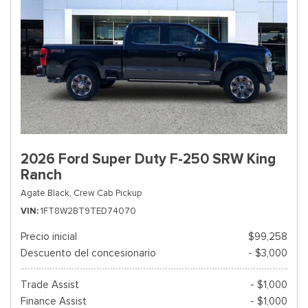
2026 Ford Super Duty F-250 SRW King
Ranch
Agate Black,
Crew Cab Pickup
VIN
1FT8W2BT9TED74070
Precio inicial
$99,258
Descuento del concesionario
- $3,000
Trade Assist
- $1,000
Finance Assist
- $1,000