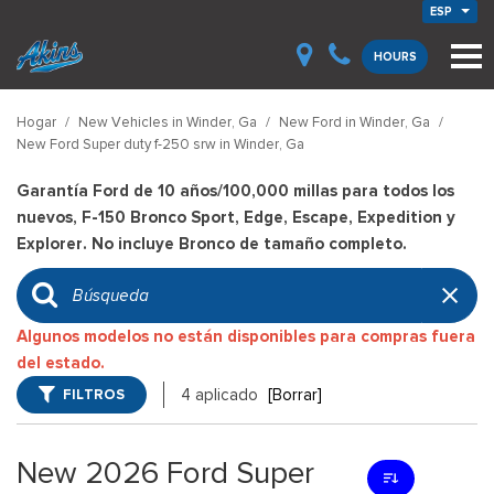
ESP
HOURS
Hogar
/
New Vehicles in Winder, Ga
/
New Ford in Winder, Ga
/
New Ford Super duty f-250 srw in Winder, Ga
Garantía Ford de 10 años/100,000 millas para todos los
nuevos, F-150 Bronco Sport, Edge, Escape, Expedition y
Explorer. No incluye Bronco de tamaño completo.
Algunos modelos no están disponibles para compras fuera
del estado.
FILTROS
4 aplicado
[Borrar]
New 2026 Ford Super