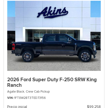
2026 Ford Super Duty F-250 SRW King
Ranch
Agate Black,
Crew Cab Pickup
VIN
1FT8W2BT3TED73156
Precio inicial
$99,258