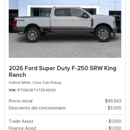
2026 Ford Super Duty F-250 SRW King
Ranch
Oxford White,
Crew Cab Pickup
VIN
1FT8W2BT0TED48361
Precio inicial
$99,563
Descuento del concesionario
- $3,000
Trade Assist
- $1,000
Finance Assist
- $1,000