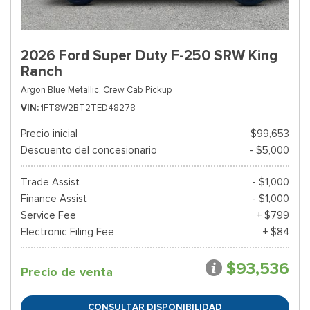
2026 Ford Super Duty F-250 SRW King
Ranch
Argon Blue Metallic,
Crew Cab Pickup
VIN
1FT8W2BT2TED48278
Precio inicial
$99,653
Descuento del concesionario
- $5,000
Trade Assist
- $1,000
Finance Assist
- $1,000
Service Fee
+ $799
Electronic Filing Fee
+ $84
$93,536
Precio de venta
CONSULTAR DISPONIBILIDAD