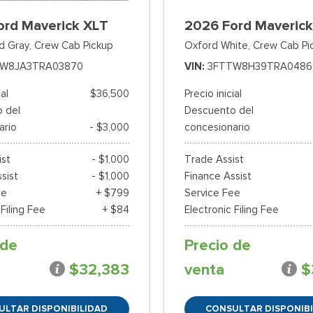
ord Maverick XLT
2026 Ford Maverick
d Gray,
Crew Cab Pickup
Oxford White,
Crew Cab Pi
W8JA3TRA03870
VIN
3FTTW8H39TRA0486
ial
$36,500
Precio inicial
 del
Descuento del
ario
- $3,000
concesionario
ist
- $1,000
Trade Assist
sist
- $1,000
Finance Assist
ee
+ $799
Service Fee
 Filing Fee
+ $84
Electronic Filing Fee
 de
Precio de
$32,383
venta
$
ULTAR DISPONIBILIDAD
CONSULTAR DISPONIBI