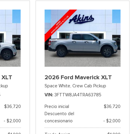
 XLT
2026 Ford Maverick XLT
ckup
Space White,
Crew Cab Pickup
5
VIN
3FTTW8JA4TRA63785
$36,720
Precio inicial
$36,720
Descuento del
- $2,000
concesionario
- $2,000