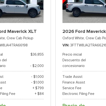
ord Maverick XLT
2026 Ford Maverick
ite,
Crew Cab Pickup
Oxford White,
Crew Cab Pi
W8JA4TRA66198
VIN
3FTTW8JA2TRA6621
ial
$36,855
Precio inicial
 del
Descuento del
ario
- $2,000
concesionario
ist
- $1,000
Trade Assist
sist
- $1,000
Finance Assist
ee
+ $799
Service Fee
 Filing Fee
+ $84
Electronic Filing Fee
 de
Precio de