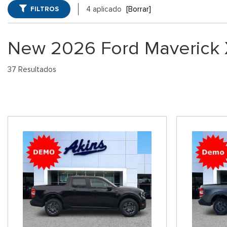
Winder, GA
FILTROS
4 aplicado
[Borrar]
Vans
Jeep
SUVs Ford 
[74]
[6]
GA
New 2026 Ford Maverick 
Híbridos & Eléctricos
Ram
Vehículos 
[99]
[14]
37 Resultados
Shopping Tools