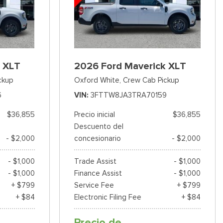
 XLT
2026 Ford Maverick XLT
ckup
Oxford White,
Crew Cab Pickup
6
VIN
3FTTW8JA3TRA70159
$36,855
Precio inicial
$36,855
Descuento del
- $2,000
concesionario
- $2,000
- $1,000
Trade Assist
- $1,000
- $1,000
Finance Assist
- $1,000
+ $799
Service Fee
+ $799
+ $84
Electronic Filing Fee
+ $84
Precio de