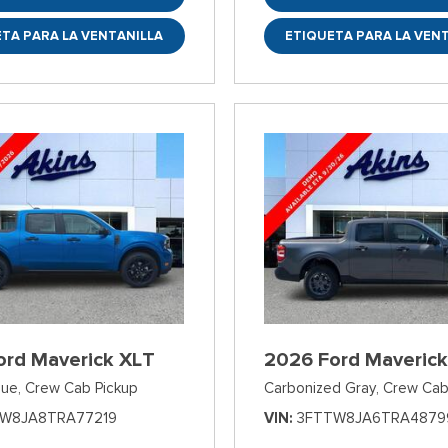
TA PARA LA VENTANILLA
ETIQUETA PARA LA VEN
ord Maverick XLT
2026 Ford Maverick
lue,
Crew Cab Pickup
Carbonized Gray,
Crew Cab
W8JA8TRA77219
VIN
3FTTW8JA6TRA4879