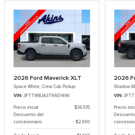
2026 Ford Maverick XLT
2026 F
Space White,
Crew Cab Pickup
Shadow Bl
VIN
3FTTW8JA3TRA51496
VIN
3FT
Precio inicial
$36,515
Precio inic
Descuento del
Descuento
concesionario
- $2,000
concesion