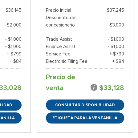
$36,145
Precio inicial
$37,245
Descuento del
- $2,000
concesionario
- $3,000
- $1,000
Trade Assist
- $1,000
- $1,000
Finance Assist
- $1,000
+ $799
Service Fee
+ $799
+ $84
Electronic Filing Fee
+ $84
Precio de
33,028
venta
$33,128
LIDAD
CONSULTAR DISPONIBILIDAD
TANILLA
ETIQUETA PARA LA VENTANILLA