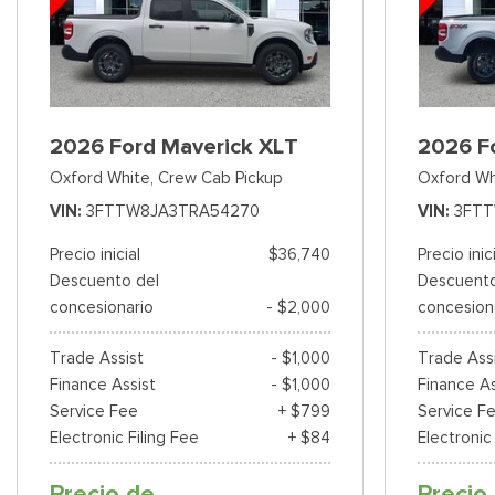
2026 Ford Maverick XLT
2026 F
Oxford White,
Crew Cab Pickup
Oxford Wh
VIN
3FTTW8JA3TRA54270
VIN
3FTT
Precio inicial
$36,740
Precio inic
Descuento del
Descuento
concesionario
- $2,000
concesion
Trade Assist
- $1,000
Trade Ass
Finance Assist
- $1,000
Finance As
Service Fee
+ $799
Service F
Electronic Filing Fee
+ $84
Electronic
Precio de
Precio