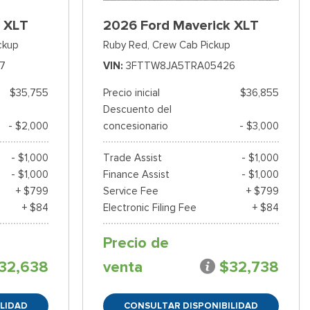
 XLT
2026 Ford Maverick XLT
ckup
Ruby Red,
Crew Cab Pickup
7
VIN
3FTTW8JA5TRA05426
$35,755
Precio inicial
$36,855
Descuento del
- $2,000
concesionario
- $3,000
- $1,000
Trade Assist
- $1,000
- $1,000
Finance Assist
- $1,000
+ $799
Service Fee
+ $799
+ $84
Electronic Filing Fee
+ $84
Precio de
32,638
venta
$32,738
LIDAD
CONSULTAR DISPONIBILIDAD