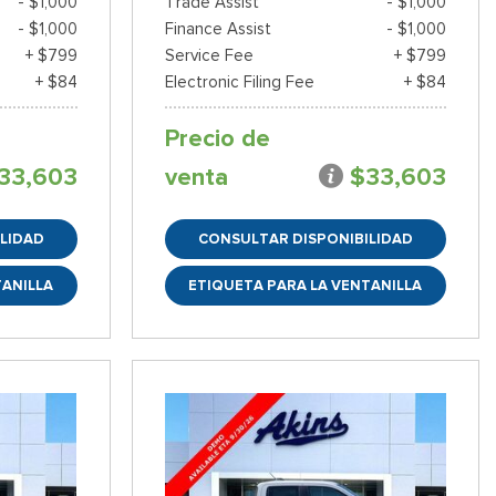
- $1,000
Trade Assist
- $1,000
- $1,000
Finance Assist
- $1,000
+ $799
Service Fee
+ $799
+ $84
Electronic Filing Fee
+ $84
Precio de
33,603
venta
$33,603
LIDAD
CONSULTAR DISPONIBILIDAD
TANILLA
ETIQUETA PARA LA VENTANILLA