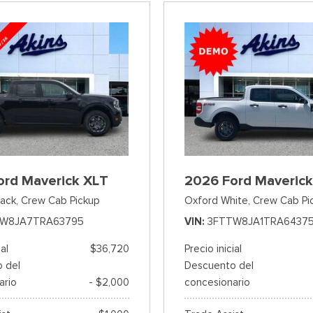
ord Maverick XLT
2026 Ford Maverick
ack,
Crew Cab Pickup
Oxford White,
Crew Cab Pi
TW8JA7TRA63795
VIN
3FTTW8JA1TRA6437
ial
$36,720
Precio inicial
 del
Descuento del
ario
- $2,000
concesionario