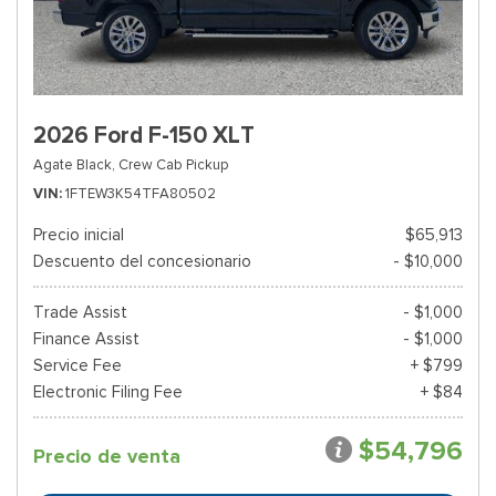
2026 Ford F-150 XLT
Agate Black,
Crew Cab Pickup
VIN
1FTEW3K54TFA80502
Precio inicial
$65,913
Descuento del concesionario
- $10,000
Trade Assist
- $1,000
Finance Assist
- $1,000
Service Fee
+ $799
Electronic Filing Fee
+ $84
$54,796
Precio de venta