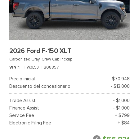
2026 Ford F-150 XLT
Carbonized Gray,
Crew Cab Pickup
VIN
1FTFW3L53TFB08857
Precio inicial
$70,948
Descuento del concesionario
- $13,000
Trade Assist
- $1,000
Finance Assist
- $1,000
Service Fee
+ $799
Electronic Filing Fee
+ $84