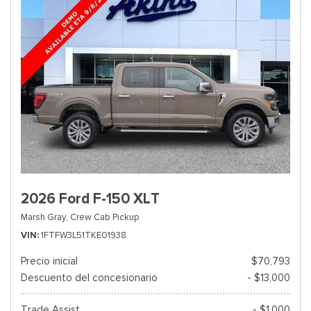
2026 Ford F-150 XLT
Marsh Gray,
Crew Cab Pickup
VIN
1FTFW3L51TKE01938
Precio inicial
$70,793
Descuento del concesionario
- $13,000
Trade Assist
- $1,000