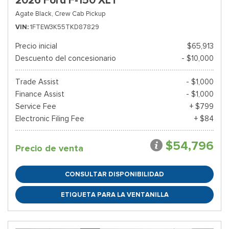
2026 Ford F-150 XLT
Agate Black,
Crew Cab Pickup
VIN
1FTEW3K55TKD87829
Precio inicial
$65,913
Descuento del concesionario
- $10,000
Trade Assist
- $1,000
Finance Assist
- $1,000
Service Fee
+ $799
Electronic Filing Fee
+ $84
$54,796
Precio de venta
CONSULTAR DISPONIBILIDAD
ETIQUETA PARA LA VENTANILLA