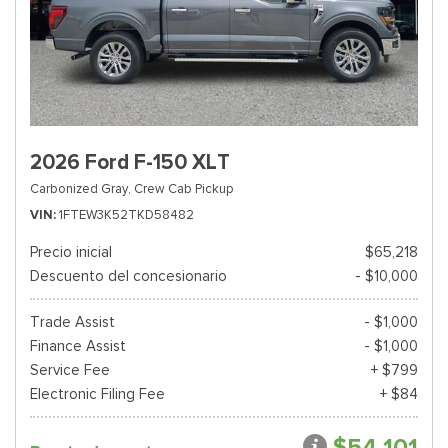
2026 Ford F-150 XLT
Carbonized Gray,
Crew Cab Pickup
VIN
1FTEW3K52TKD58482
Precio inicial
$65,218
Descuento del concesionario
- $10,000
Trade Assist
- $1,000
Finance Assist
- $1,000
Service Fee
+ $799
Electronic Filing Fee
+ $84
$54,101