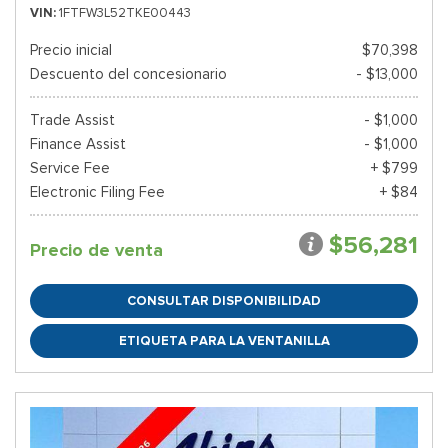
VIN
1FTFW3L52TKE00443
Precio inicial
$70,398
Descuento del concesionario
- $13,000
Trade Assist
- $1,000
Finance Assist
- $1,000
Service Fee
+ $799
Electronic Filing Fee
+ $84
$56,281
Precio de venta
CONSULTAR DISPONIBILIDAD
ETIQUETA PARA LA VENTANILLA