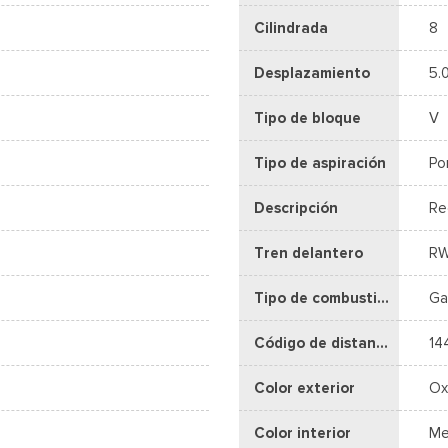
Cilindrada
8
Desplazamiento
5.
Tipo de bloque
V
Tipo de aspiración
Po
Descripción
Re
Tren delantero
R
Tipo de combustible
Ga
Código de distancia entre ejes
14
Color exterior
Ox
Color interior
Me