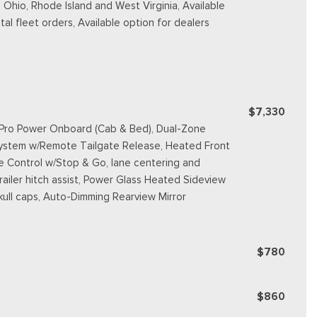
 Ohio, Rhode Island and West Virginia, Available
ntal fleet orders, Available option for dealers
$7,330
W Pro Power Onboard (Cab & Bed), Dual-Zone
System w/Remote Tailgate Release, Heated Front
e Control w/Stop & Go, lane centering and
railer hitch assist, Power Glass Heated Sideview
skull caps, Auto-Dimming Rearview Mirror
$780
$860