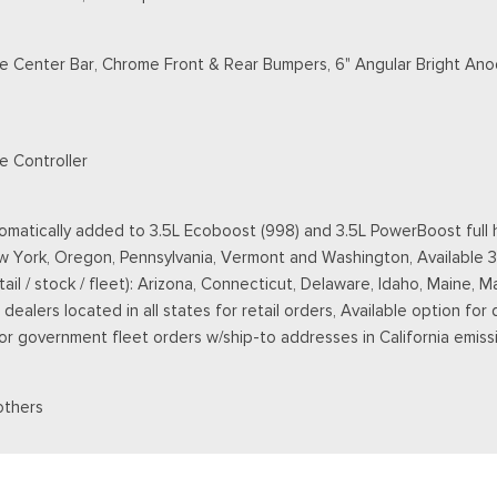
e Center Bar, Chrome Front & Rear Bumpers, 6" Angular Bright Ano
e Controller
matically added to 3.5L Ecoboost (998) and 3.5L PowerBoost full h
New York, Oregon, Pennsylvania, Vermont and Washington, Available 
retail / stock / fleet): Arizona, Connecticut, Delaware, Idaho, Main
ealers located in all states for retail orders, Available option for 
 for government fleet orders w/ship-to addresses in California emiss
others