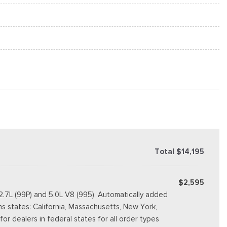
Total $14,195
$2,595
2.7L (99P) and 5.0L V8 (995), Automatically added
ns states: California, Massachusetts, New York,
r dealers in federal states for all order types