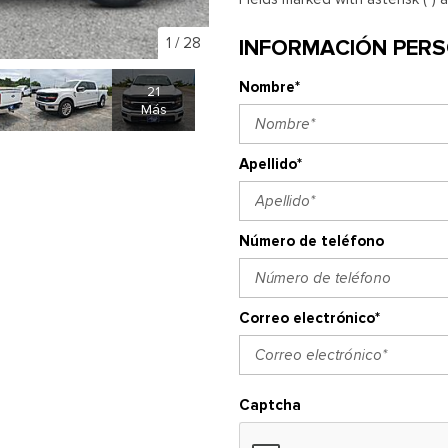
1
/
28
INFORMACIÓN PER
Nombre*
21
Más
Apellido*
Número de teléfono
Correo electrónico*
Captcha