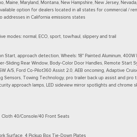
 Idaho, Maine, Maryland, Montana, New Hampshire, New Jersey, Nevada,
Available option for dealers located in all states for commercial / re
to addresses in California emissions states
ve modes: normal, ECO, sport, tow/haul, slippery and trail
on Start, approach detection, Wheels: 18" Painted Aluminum, 400
wer-Sliding Rear Window, Body-Color Door Handles, Remote Start 
W A/S, Ford Co-Pilot360 Assist 2.0, AEB oncoming, Adaptive Cruis
g Sensors, Towing Technology, pro trailer back up assist and pro t
 security approach lamps, LED sideview mirror spotlights and chrome 
, Cloth 40/Console/40 Front Seats
ork Surface, 4 Pickup Box Tie-Down Plates