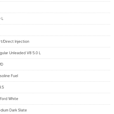
0 L
rt/Direct Injection
gular Unleaded V8 5.0 L
WD
soline Fuel
4.5
ford White
dium Dark Slate