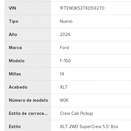
VIN
1FTEW3K53TKD59270
Tipo
Nuevo
Año
2026
Marca
Ford
Modelo
F-150
Millas
14
Acabado
XLT
Número de modelo
W3K
Estilo de carrocería
Crew Cab Pickup
Estilo
XLT 2WD SuperCrew 5.5' Box