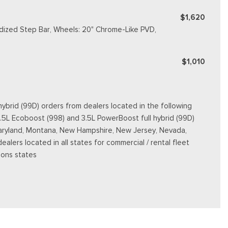
$1,620
dized Step Bar, Wheels: 20" Chrome-Like PVD,
$1,010
ybrid (99D) orders from dealers located in the following
3.5L Ecoboost (998) and 3.5L PowerBoost full hybrid (99D)
e, Maryland, Montana, New Hampshire, New Jersey, Nevada,
dealers located in all states for commercial / rental fleet
ions states