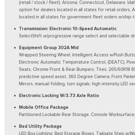
(retail / stock / fleet): Arizona, Connecticut, Delaware,
option for dealers located in all states for retail orders, 
located in all states for government fleet orders w/ship-
Transmission: Electronic 10-Speed Automatic
SelectShift w/progressive range select and selectable dri
Equipment Group 302A Mid
Wrapped Steering Wheel, Intelligent Access w/Push Butt
Electronic Automatic Temperature Control, (DEATC), Po
Seats, Chrome Front & Rear Bumpers, Tires: 265/60R18 BS
predictive speed assist, 360 Degree Camera, Front Parkin
Mirrors, manual-folding, turn signals, high-intensity LED
Electronic Locking W/3.73 Axle Ratio
Mobile Office Package
Partitioned Lockable Rear Storage, Console Worksurface
Bed Utility Package
LED Box Lighting, Bed Storage Boxes, Tailgate Step w/W