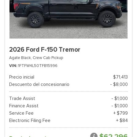
2026 Ford F-150 Tremor
Agate Black,
Crew Cab Pickup
VIN
1FTFW4L50TFB15996
Precio inicial
$71,413
Descuento del concesionario
- $8,000
Trade Assist
- $1,000
Finance Assist
- $1,000
Service Fee
+ $799
Electronic Filing Fee
+ $84
$62,296