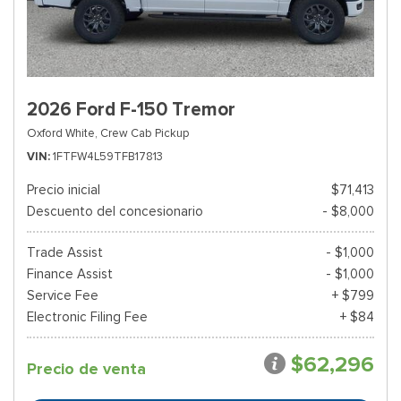
2026 Ford F-150 Tremor
Oxford White,
Crew Cab Pickup
VIN
1FTFW4L59TFB17813
Precio inicial
$71,413
Descuento del concesionario
- $8,000
Trade Assist
- $1,000
Finance Assist
- $1,000
Service Fee
+ $799
Electronic Filing Fee
+ $84
$62,296
Precio de venta