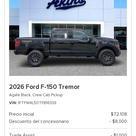
2026 Ford F-150 Tremor
Agate Black,
Crew Cab Pickup
VIN
1FTFW4L50TFB16338
Precio inicial
$72,108
Descuento del concesionario
- $8,000
Trade Assist
- $1,000