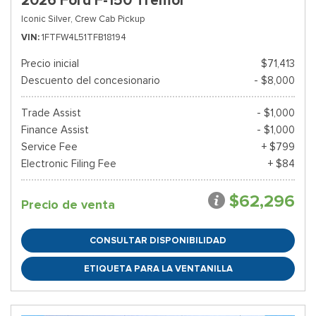
2026 Ford F-150 Tremor
Iconic Silver,
Crew Cab Pickup
VIN
1FTFW4L51TFB18194
Precio inicial
$71,413
Descuento del concesionario
- $8,000
Trade Assist
- $1,000
Finance Assist
- $1,000
Service Fee
+ $799
Electronic Filing Fee
+ $84
$62,296
Precio de venta
CONSULTAR DISPONIBILIDAD
ETIQUETA PARA LA VENTANILLA