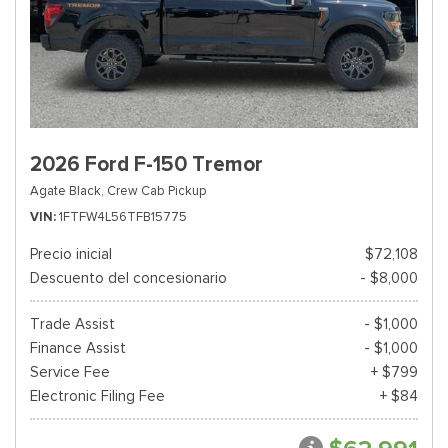
2026 Ford F-150 Tremor
Agate Black,
Crew Cab Pickup
VIN
1FTFW4L56TFB15775
Precio inicial
$72,108
Descuento del concesionario
- $8,000
Trade Assist
- $1,000
Finance Assist
- $1,000
Service Fee
+ $799
Electronic Filing Fee
+ $84