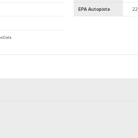
EPA Autopista
22
meData