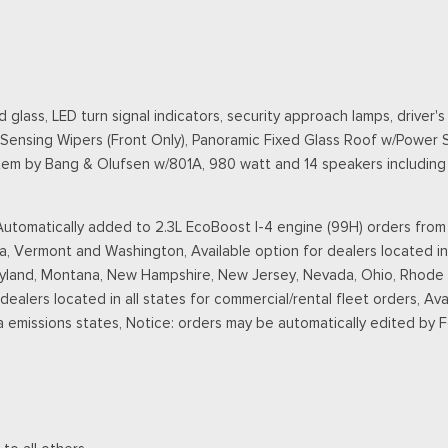
lass, LED turn signal indicators, security approach lamps, driver'
-Sensing Wipers (Front Only), Panoramic Fixed Glass Roof w/Power 
stem by Bang & Olufsen w/801A, 980 watt and 14 speakers includi
omatically added to 2.3L EcoBoost I-4 engine (99H) orders from de
a, Vermont and Washington, Available option for dealers located in
ryland, Montana, New Hampshire, New Jersey, Nevada, Ohio, Rhode Is
r dealers located in all states for commercial/rental fleet orders, Ava
a emissions states, Notice: orders may be automatically edited by 