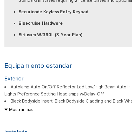
Standard in states requiring 2 license plates and optional
Securicode Keyless Entry Keypad
Bluecruise Hardware
Siriusxm W/360L (3-Year Plan)
Equipamiento estandar
Exterior
Autolamp Auto On/Off Reflector Led Low/High Beam Auto H
Lights Preference Setting Headlamps w/Delay-Off
Black Bodyside Insert, Black Bodyside Cladding and Black Whe
Black Grille
Mostrar más
Black Power Heated Side Mirrors w/Manual Folding
Black Side Windows Trim, Black Front Windshield Trim and Bl
Body-Colored Door Handles