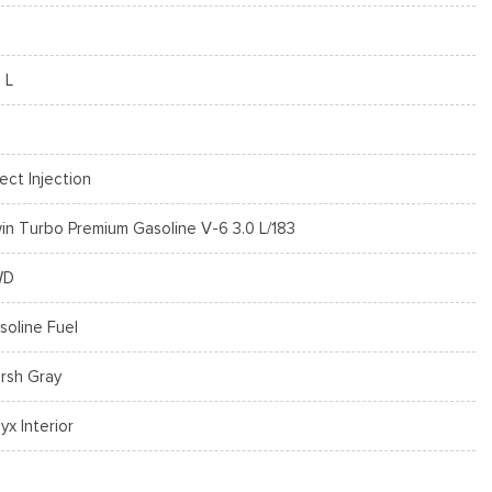
 L
rect Injection
in Turbo Premium Gasoline V-6 3.0 L/183
WD
soline Fuel
rsh Gray
yx Interior