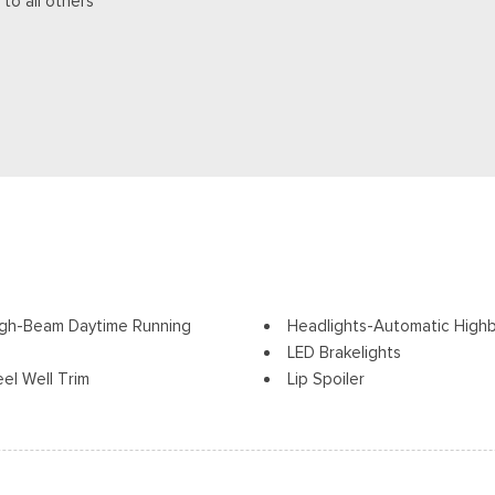
 to all others
igh-Beam Daytime Running
Headlights-Automatic High
LED Brakelights
el Well Trim
Lip Spoiler
Off-Road Lights
Perimeter/Approach Lights
ack Rear Window Trim
Power Liftgate Rear Cargo
Speed Sensitive Variable In