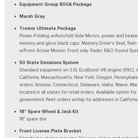
Equipment Group 800A Package
Marsh Gray
Tremor Ultimate Package
Power-Folding w/Autofold Side Mirrors, power and heated g
memory and gloss black caps, Memory Driver's Seat, Rain
w/Front Active Motion, Front only, Radio: B&O Sound Sy
50 State Emissions System
Standard equipment on 3.0L EcoBoost V6 engine (99C), Aut
California, Massachusetts, New York, Oregon, Pennsylvani
orders: Arizona, Connecticut, Delaware, Idaho, Maine, Ma
located in all states for retail orders, Available option fo
government fleet orders w/ship-to addresses in Californi
18" Spare Wheel & Jack Kit
18" spare tire
Front License Plate Bracket