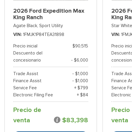
2026 Ford Expedition Max
2026 F
King Ranch
King R
Agate Black,
Sport Utility
Star White
VIN
1FMJK1P84TEA31898
VIN
1FMJ
Precio inicial
$90,515
Precio inic
Descuento del
Descuento
concesionario
- $6,000
concesion
Trade Assist
- $1,000
Trade Ass
Finance Assist
- $1,000
Finance As
Service Fee
+ $799
Service F
Electronic Filing Fee
+ $84
Electronic
Precio de
Precio
venta
$83,398
venta