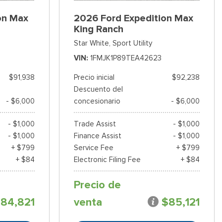
on Max
2026 Ford Expedition Max
King Ranch
Star White,
Sport Utility
VIN
1FMJK1P89TEA42623
$91,938
Precio inicial
$92,238
Descuento del
- $6,000
concesionario
- $6,000
- $1,000
Trade Assist
- $1,000
- $1,000
Finance Assist
- $1,000
+ $799
Service Fee
+ $799
+ $84
Electronic Filing Fee
+ $84
Precio de
84,821
venta
$85,121