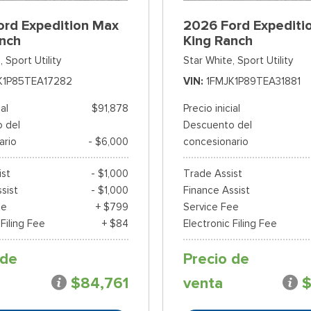
ord Expedition Max
2026 Ford Expediti
anch
King Ranch
,
Sport Utility
Star White,
Sport Utility
K1P85TEA17282
VIN
1FMJK1P89TEA31881
ial
$91,878
Precio inicial
 del
Descuento del
ario
- $6,000
concesionario
ist
- $1,000
Trade Assist
sist
- $1,000
Finance Assist
ee
+ $799
Service Fee
 Filing Fee
+ $84
Electronic Filing Fee
 de
Precio de
$84,761
venta
$