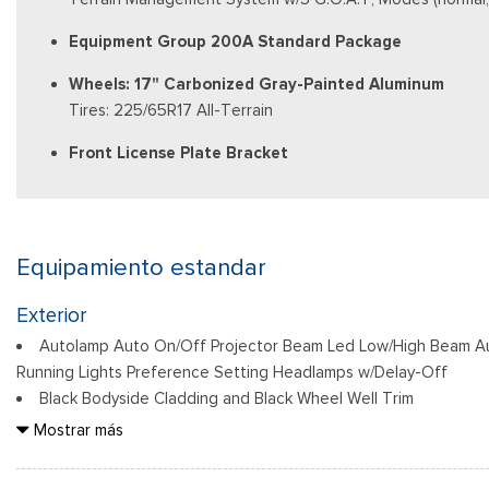
Equipment Group 200A Standard Package
Wheels: 17" Carbonized Gray-Painted Aluminum
Tires: 225/65R17 All-Terrain
Front License Plate Bracket
Equipamiento estandar
Exterior
Autolamp Auto On/Off Projector Beam Led Low/High Beam A
Running Lights Preference Setting Headlamps w/Delay-Off
Black Bodyside Cladding and Black Wheel Well Trim
Black Door Handles
Mostrar más
Black Front Bumper
Black Power Heated Side Mirrors w/Manual Folding