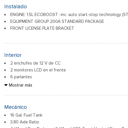
Black Rear Bumper
Instalado
Black Side Windows Trim
ENGINE: 1.5L ECOBOOST -inc: auto start-stop technology (S
Deep Tinted Glass
EQUIPMENT GROUP 200A STANDARD PACKAGE
Flip-Up Rear Window w/Wiper and Defroster
FRONT LICENSE PLATE BRACKET
Paneles de acero totalmente galvanizados
Interior
2 enchufes de 12 V de CC
2 monitores LCD en el frente
6 parlantes
60-40 Folding Bench Front Facing Manual Reclining Fold For
Mostrar más
w/Manual Fore/Aft
Adaptive Cruise Control with Stop-and-Go
Air Filtration
Mecánico
Bluetooth Wireless Phone Connectivity
16 Gal. Fuel Tank
Almacenamiento oculto en el área de carga
3.80 Axle Ratio
Cargo Features -inc: Tire Mobility Kit