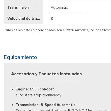
Transmisión
Automatic
Velocidad de transmisión
8
Partes de los datos proporcionados son © 2026 Autodata, Inc. dba Chro
Equipamiento
Accesorios y Paquetes Instalados
Engine: 1.5L Ecoboost
auto start-stop technology
Transmission: 8-Speed Automatic
Terrain Management System w/5 G.O.A.T, Modes (normal, E