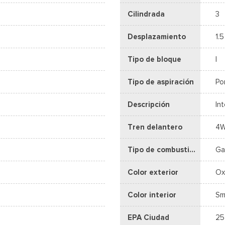
Cilindrada
3
Desplazamiento
1.5
Tipo de bloque
I
Tipo de aspiración
Po
Descripción
In
Tren delantero
4
Tipo de combustible
Ga
Color exterior
Ox
Color interior
Sm
EPA Ciudad
25