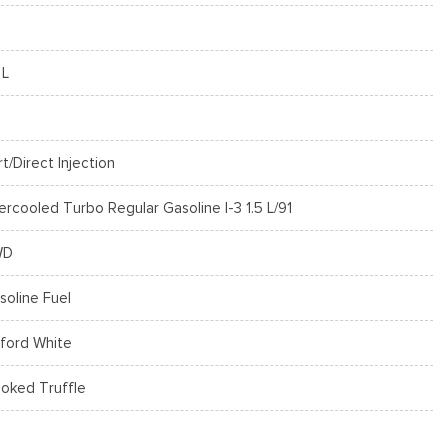
 L
rt/Direct Injection
tercooled Turbo Regular Gasoline I-3 1.5 L/91
WD
soline Fuel
ford White
oked Truffle