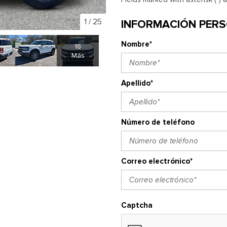
1
/
25
INFORMACIÓN PER
Nombre*
18
Más
Apellido*
Número de teléfono
Correo electrónico*
Captcha