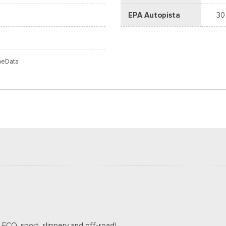
EPA Autopista
30
meData
CO, sport, slippery and off-road)