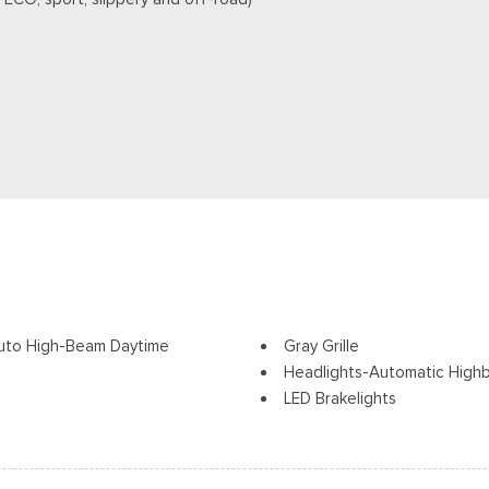
uto High-Beam Daytime
Gray Grille
Headlights-Automatic High
LED Brakelights
Acceso a la carga trasera po
Speed Sensitive Variable In
Cerraduras de la luneta y la