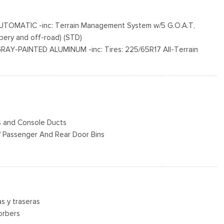
-Season BSW
TOMATIC -inc: Terrain Management System w/5 G.O.A.T,
 Painted Aluminum -inc: High gloss
ppery and off-road) (STD)
AY-PAINTED ALUMINUM -inc: Tires: 225/65R17 All-Terrain
s and Console Ducts
r / Passenger And Rear Door Bins
ok Instrument Panel Insert, Metal-Look Door Panel Insert and
ad Restraints and Manual Adjustable Rear Head Restraints
eering Column
s y traseras
orbers