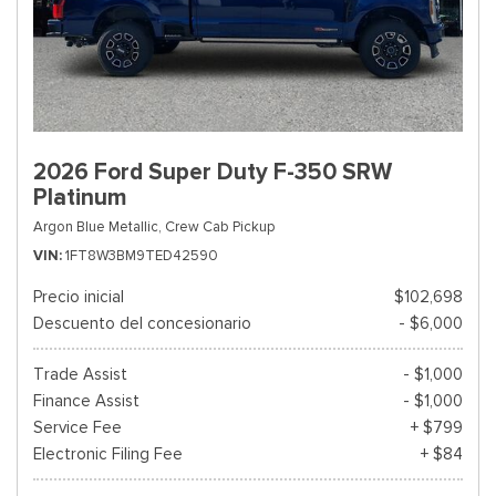
2026 Ford Super Duty F-350 SRW
Platinum
Argon Blue Metallic,
Crew Cab Pickup
VIN
1FT8W3BM9TED42590
Precio inicial
$102,698
Descuento del concesionario
- $6,000
Trade Assist
- $1,000
Finance Assist
- $1,000
Service Fee
+ $799
Electronic Filing Fee
+ $84