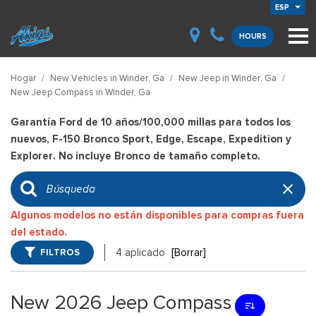
ESP
HOURS
Hogar
/
New Vehicles in Winder, Ga
/
New Jeep in Winder, Ga
/
New Jeep Compass in Winder, Ga
Garantía Ford de 10 años/100,000 millas para todos los
nuevos, F-150 Bronco Sport, Edge, Escape, Expedition y
Explorer. No incluye Bronco de tamaño completo.
Algunos modelos no están disponibles para compras fuera
del estado.
FILTROS
4 aplicado
[Borrar]
New 2026 Jeep Compass