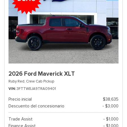
2026 Ford Maverick XLT
Ruby Red,
Crew Cab Pickup
VIN
3FTTW8JA9TRA09401
Precio inicial
$38,635
Descuento del concesionario
- $3,000
Trade Assist
- $1,000
Finance Assist
- $1,000