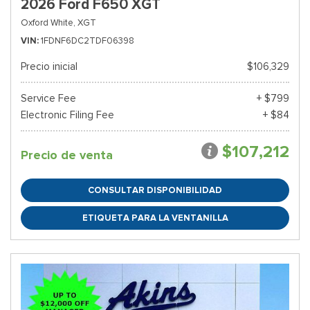
2026 Ford F650 XGT
Oxford White,
XGT
VIN
1FDNF6DC2TDF06398
Precio inicial
$106,329
Service Fee
+ $799
Electronic Filing Fee
+ $84
$107,212
Precio de venta
CONSULTAR DISPONIBILIDAD
ETIQUETA PARA LA VENTANILLA