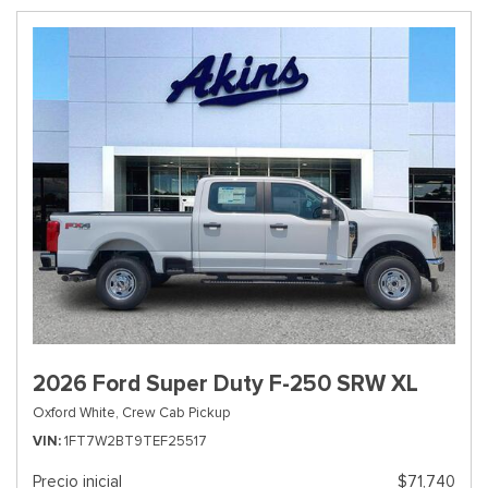
2026 Ford Super Duty F-250 SRW XL
Oxford White,
Crew Cab Pickup
VIN
1FT7W2BT9TEF25517
Precio inicial
$71,740