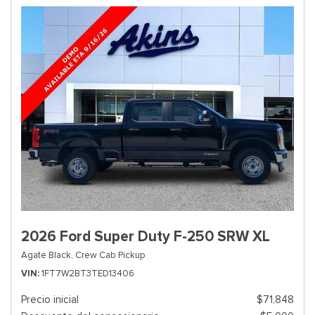
2026 Ford Super Duty F-250 SRW XL
Agate Black,
Crew Cab Pickup
VIN
1FT7W2BT3TED13406
Precio inicial
$71,848