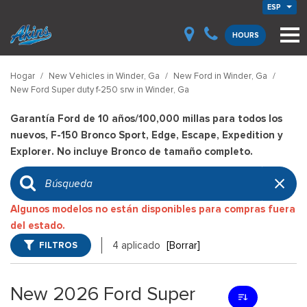
ESP
HOURS
Hogar
/
New Vehicles in Winder, Ga
/
New Ford in Winder, Ga
/
New Ford Super duty f-250 srw in Winder, Ga
Garantía Ford de 10 años/100,000 millas para todos los
nuevos, F-150 Bronco Sport, Edge, Escape, Expedition y
Explorer. No incluye Bronco de tamaño completo.
Algunos modelos no están disponibles para compras fuera
del estado.
FILTROS
4 aplicado
[Borrar]
New 2026 Ford Super