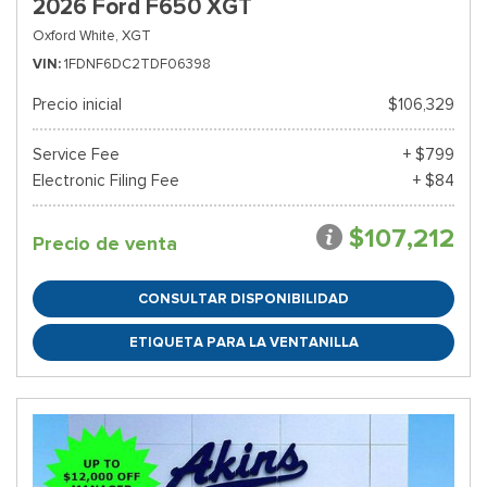
2026 Ford F650 XGT
Oxford White,
XGT
VIN
1FDNF6DC2TDF06398
Precio inicial
$106,329
Service Fee
+ $799
Electronic Filing Fee
+ $84
$107,212
Precio de venta
CONSULTAR DISPONIBILIDAD
ETIQUETA PARA LA VENTANILLA