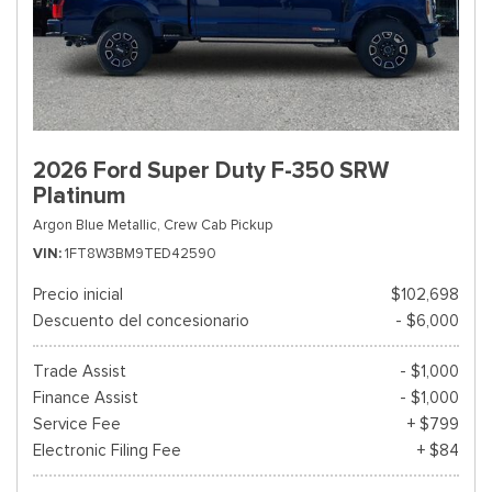
2026 Ford Super Duty F-350 SRW
Platinum
Argon Blue Metallic,
Crew Cab Pickup
VIN
1FT8W3BM9TED42590
Precio inicial
$102,698
Descuento del concesionario
- $6,000
Trade Assist
- $1,000
Finance Assist
- $1,000
Service Fee
+ $799
Electronic Filing Fee
+ $84