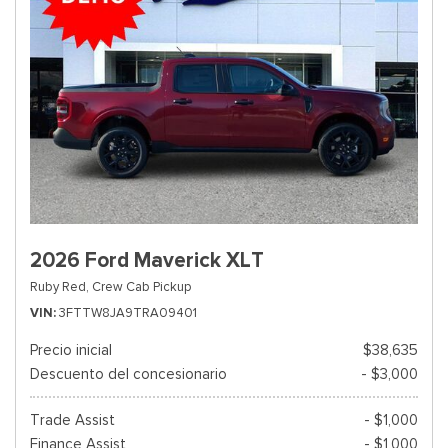
2026 Ford Maverick XLT
Ruby Red,
Crew Cab Pickup
VIN
3FTTW8JA9TRA09401
Precio inicial
$38,635
Descuento del concesionario
- $3,000
Trade Assist
- $1,000
Finance Assist
- $1,000