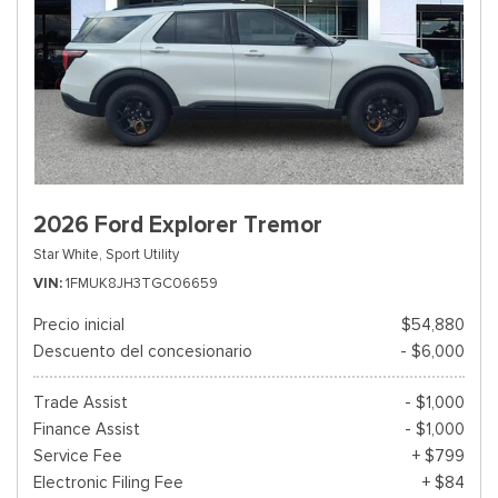
2026 Ford Explorer Tremor
Star White,
Sport Utility
VIN
1FMUK8JH3TGC06659
Precio inicial
$54,880
Descuento del concesionario
- $6,000
Trade Assist
- $1,000
Finance Assist
- $1,000
Service Fee
+ $799
Electronic Filing Fee
+ $84