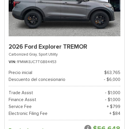
2026 Ford Explorer TREMOR
Carbonized Gray,
Sport Utility
VIN
1FMWK8JC7TGB84453
Precio inicial
$63,765
Descuento del concesionario
- $6,000
Trade Assist
- $1,000
Finance Assist
- $1,000
Service Fee
+ $799
Electronic Filing Fee
+ $84
$56,648