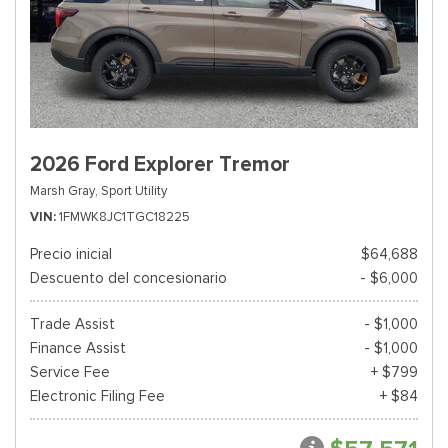
2026 Ford Explorer Tremor
Marsh Gray,
Sport Utility
VIN
1FMWK8JC1TGC18225
Precio inicial
$64,688
Descuento del concesionario
- $6,000
Trade Assist
- $1,000
Finance Assist
- $1,000
Service Fee
+ $799
Electronic Filing Fee
+ $84