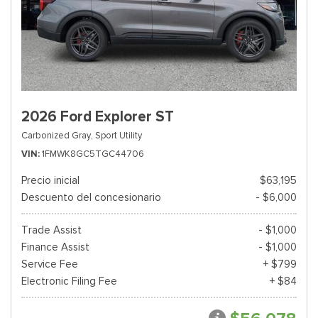
2026 Ford Explorer ST
Carbonized Gray,
Sport Utility
VIN
1FMWK8GC5TGC44706
Precio inicial
$63,195
Descuento del concesionario
- $6,000
Trade Assist
- $1,000
Finance Assist
- $1,000
Service Fee
+ $799
Electronic Filing Fee
+ $84