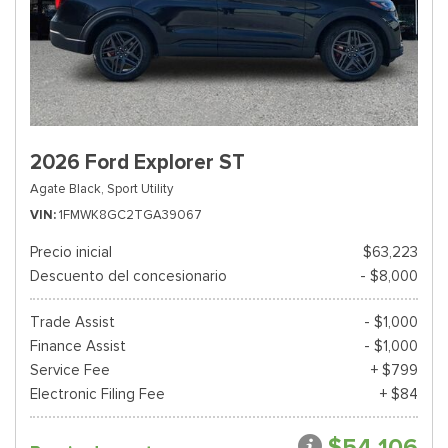
2026 Ford Explorer ST
Agate Black,
Sport Utility
VIN
1FMWK8GC2TGA39067
Precio inicial
$63,223
Descuento del concesionario
- $8,000
Trade Assist
- $1,000
Finance Assist
- $1,000
Service Fee
+ $799
Electronic Filing Fee
+ $84
$54,106