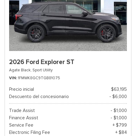
2026 Ford Explorer ST
Agate Black,
Sport Utility
VIN
1FMWK8GC9TGB81075
Precio inicial
$63,195
Descuento del concesionario
- $6,000
Trade Assist
- $1,000
Finance Assist
- $1,000
Service Fee
+ $799
Electronic Filing Fee
+ $84