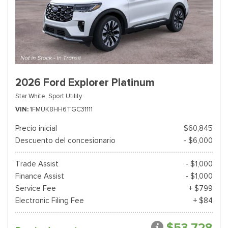
2026 Ford Explorer Platinum
Star White,
Sport Utility
VIN
1FMUK8HH6TGC31111
Precio inicial
$60,845
Descuento del concesionario
- $6,000
Trade Assist
- $1,000
Finance Assist
- $1,000
Service Fee
+ $799
Electronic Filing Fee
+ $84
$53,728