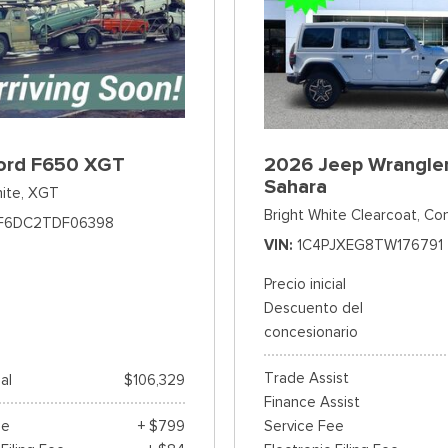
ord F650 XGT
2026 Jeep Wrangle
Sahara
ite,
XGT
Bright White Clearcoat,
Con
F6DC2TDF06398
VIN
1C4PJXEG8TW176791
Precio inicial
Descuento del
concesionario
Trade Assist
ial
$106,329
Finance Assist
ee
+ $799
Service Fee