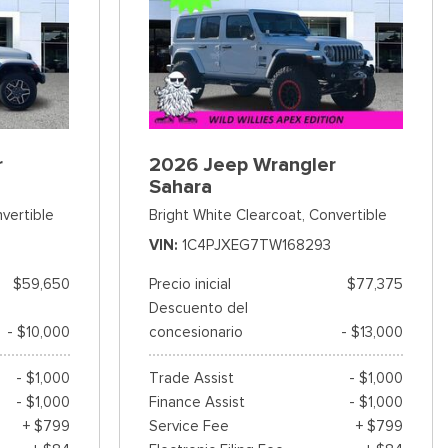
r
2026 Jeep Wrangler
Sahara
vertible
Bright White Clearcoat,
Convertible
VIN
1C4PJXEG7TW168293
$59,650
Precio inicial
$77,375
Descuento del
- $10,000
concesionario
- $13,000
- $1,000
Trade Assist
- $1,000
- $1,000
Finance Assist
- $1,000
+ $799
Service Fee
+ $799