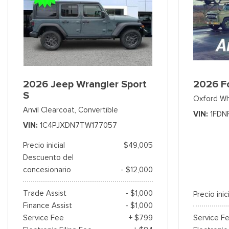
2026 Jeep Wrangler Sport
2026 F
S
Oxford Wh
Anvil Clearcoat,
Convertible
VIN
1FDN
VIN
1C4PJXDN7TW177057
Precio inicial
$49,005
Descuento del
concesionario
- $12,000
Trade Assist
- $1,000
Precio inic
Finance Assist
- $1,000
Service Fee
+ $799
Service F