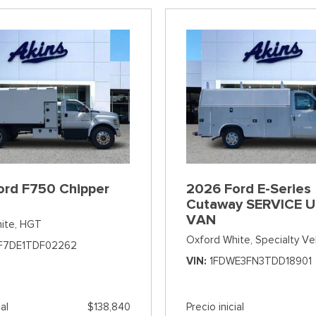
ord F750 Chipper
2026 Ford E-Series
Cutaway SERVICE U
VAN
ite,
HGT
Oxford White,
Specialty Ve
F7DE1TDF02262
VIN
1FDWE3FN3TDD18901
ial
$138,840
Precio inicial