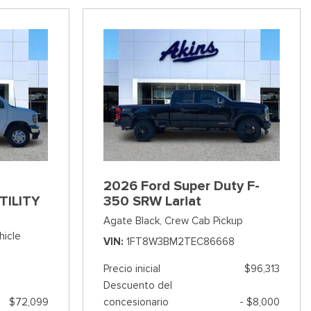
2026 Ford Super Duty F-
TILITY
350 SRW Lariat
Agate Black,
Crew Cab Pickup
hicle
VIN
1FT8W3BM2TEC86668
Precio inicial
$96,313
Descuento del
$72,099
concesionario
- $8,000