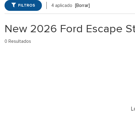
Winder, GA
FILTROS
4 aplicado
[Borrar]
Vans
Jeep
SUVs Ford 
[74]
[6]
GA
New 2026 Ford Escape St 
Híbridos & Eléctricos
Ram
Vehículos 
[99]
[14]
0 Resultados
Shopping Tools
L