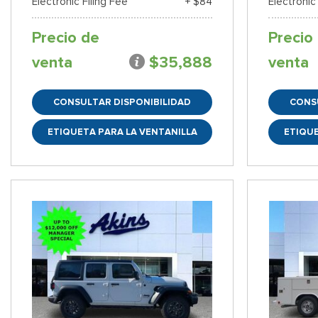
Electronic Filing Fee
+ $84
Electronic
Precio de
Precio
venta
$35,888
venta
CONSULTAR DISPONIBILIDAD
CONS
ETIQUETA PARA LA VENTANILLA
ETIQUE