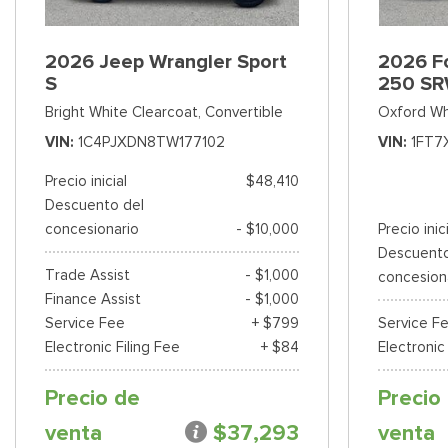
2026 Jeep Wrangler Sport
2026 Fo
S
250 SR
Bright White Clearcoat,
Convertible
Oxford Wh
VIN
1C4PJXDN8TW177102
VIN
1FT7
Precio inicial
$48,410
Descuento del
concesionario
- $10,000
Precio inic
Descuento
Trade Assist
- $1,000
concesion
Finance Assist
- $1,000
Service Fee
+ $799
Service F
Electronic Filing Fee
+ $84
Electronic
Precio de
Precio
venta
$37,293
venta