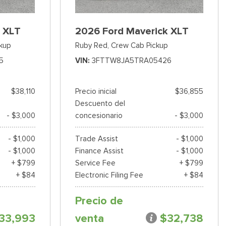
 XLT
2026 Ford Maverick XLT
kup
Ruby Red,
Crew Cab Pickup
5
VIN
3FTTW8JA5TRA05426
$38,110
Precio inicial
$36,855
Descuento del
- $3,000
concesionario
- $3,000
- $1,000
Trade Assist
- $1,000
- $1,000
Finance Assist
- $1,000
+ $799
Service Fee
+ $799
+ $84
Electronic Filing Fee
+ $84
Precio de
33,993
venta
$32,738