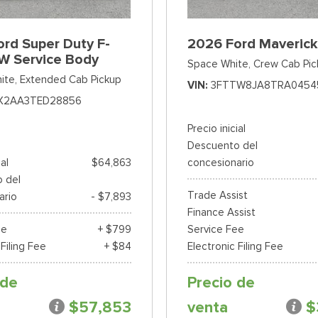
rd Super Duty F-
2026 Ford Maverick
W Service Body
Space White,
Crew Cab Pic
ite,
Extended Cab Pickup
VIN
3FTTW8JA8TRA0454
X2AA3TED28856
Precio inicial
Descuento del
ial
$64,863
concesionario
 del
Trade Assist
ario
- $7,893
Finance Assist
ee
+ $799
Service Fee
 Filing Fee
+ $84
Electronic Filing Fee
 de
Precio de
$57,853
venta
$