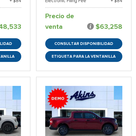
+ $84
Electronic Filing Fee
+ $84
Precio de
48,533
venta
$63,258
LIDAD
CONSULTAR DISPONIBILIDAD
TANILLA
ETIQUETA PARA LA VENTANILLA